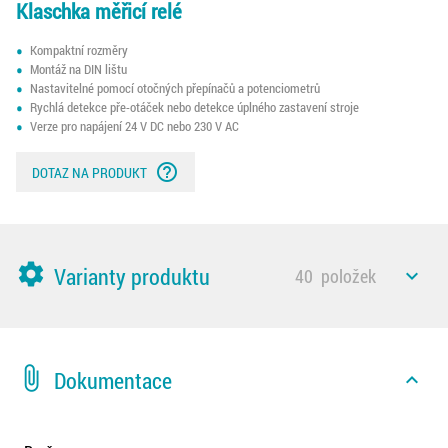
Klaschka měřicí relé
Kompaktní rozměry
Montáž na DIN lištu
Nastavitelné pomocí otočných přepínačů a potenciometrů
Rychlá detekce pře-otáček nebo detekce úplného zastavení stroje
Verze pro napájení 24 V DC nebo 230 V AC
help_outline
DOTAZ NA PRODUKT
settings
Varianty produktu
40
položek
expand_less
attach_file
Dokumentace
expand_less