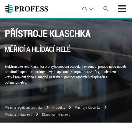
search
expand_more
CS
PŘÍSTROJE KLASCHKA
MĚŘICÍ A HLÍDACÍ RELÉ
Elektronické relé Klaschka pro vyhodnocení otáček, frekvence, proudu nebo napětí
pro široké spektrum průmyslových aplikací. Kompaktní rozměry, spolehlivost,
krátká reakční doba a snadné nastavení pomocí otočných přepínačů a
potenciometrů.
chevron_right
chevron_right
chevron_right
Měřicí a regulační technika
Produkty
Přístroje Klaschka
chevron_right
Měřicí a hlídací relé
Klaschka měřicí relé