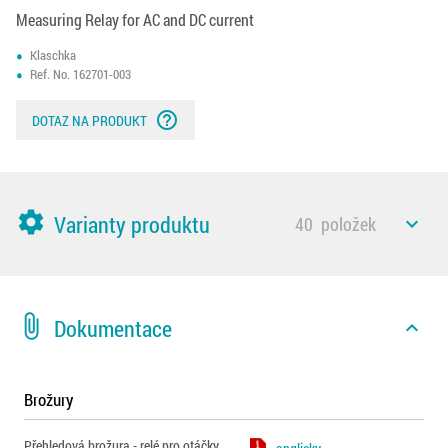
Measuring Relay for AC and DC current
Klaschka
Ref. No. 162701-003
help_outline
DOTAZ NA PRODUKT
settings
Varianty produktu
40
položek
expand_less
attach_file
Dokumentace
expand_less
Brožury
Přehledová brožura - relé pro otáčky,