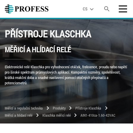
search
expand_more
CS
PŘÍSTROJE KLASCHKA
MĚŘICÍ A HLÍDACÍ RELÉ
Elektronické relé Klaschka pro vyhodnocení otáček, frekvence, proudu nebo napětí
pro široké spektrum průmyslových aplikací. Kompaktní rozměry, spolehlivost,
krátká reakční doba a snadné nastavení pomocí otočných přepínačů a
potenciometrů.
chevron_right
chevron_right
chevron_right
Měřicí a regulační technika
Produkty
Přístroje Klaschka
chevron_right
chevron_right
Měřicí a hlídací relé
Klaschka měřicí relé
AIN1-410ca-1.60-42VAC