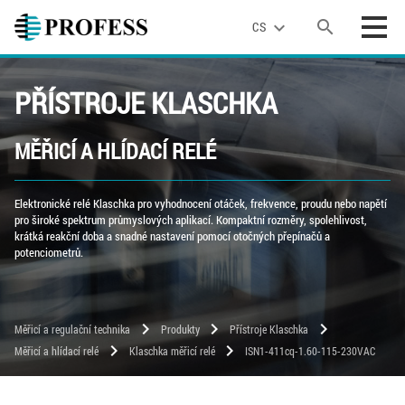
search
expand_more
CS
PŘÍSTROJE KLASCHKA
MĚŘICÍ A HLÍDACÍ RELÉ
Elektronické relé Klaschka pro vyhodnocení otáček, frekvence, proudu nebo napětí
pro široké spektrum průmyslových aplikací. Kompaktní rozměry, spolehlivost,
krátká reakční doba a snadné nastavení pomocí otočných přepínačů a
potenciometrů.
chevron_right
chevron_right
chevron_right
Měřicí a regulační technika
Produkty
Přístroje Klaschka
chevron_right
chevron_right
Měřicí a hlídací relé
Klaschka měřicí relé
ISN1-411cq-1.60-115-230VAC