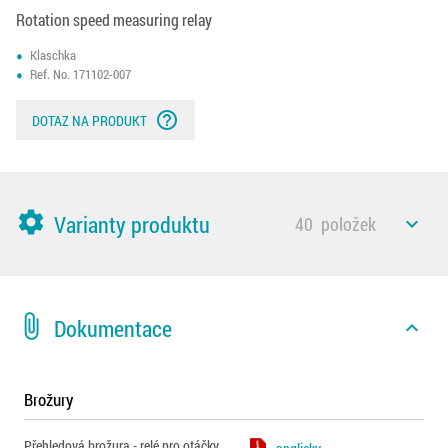
Rotation speed measuring relay
Klaschka
Ref. No. 171102-007
help_outline
DOTAZ NA PRODUKT
settings
Varianty produktu
40
položek
expand_less
attach_file
Dokumentace
expand_less
Brožury
Přehledová brožura - relé pro otáčky,