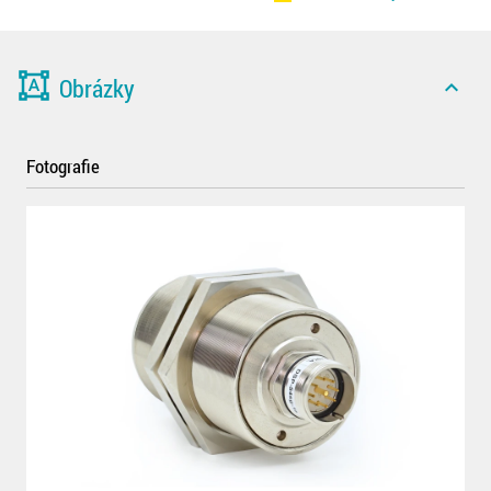
format_shapes
Obrázky
expand_less
Fotografie