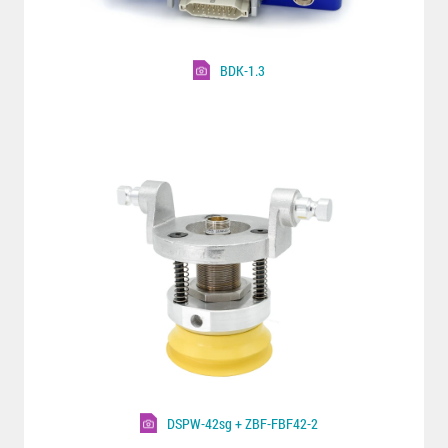
BDK-1.3
DSPW-42sg + ZBF-FBF42-2