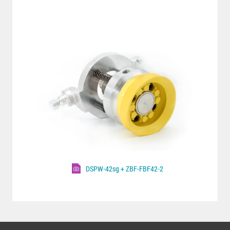
DSPW-42sg + ZBF-FBF42-2