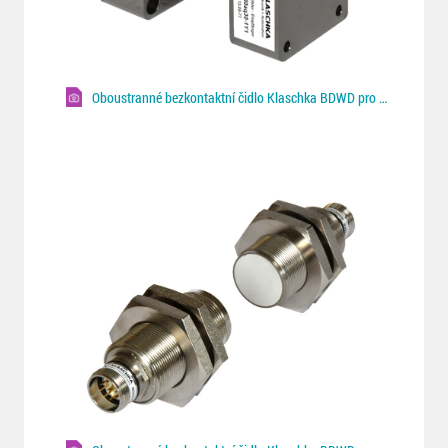
Oboustranné bezkontaktní čidlo Klaschka BDWD pro Fe/NF plechy