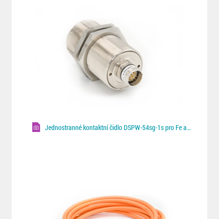
Jednostranné kontaktní čidlo DSPW-54sg-1s pro Fe a NF plechy