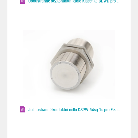
Oboustranné bezkontaktní čidlo Klaschka BDWD pro Fe/NF plechy
Jednostranné kontaktní čidlo DSPW-54sg-1s pro Fe a NF plechy