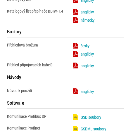
anglicky
Katalogový list přepínače BDIW-1.4
anglicky
německy
Brožury
Přehledová brožura
česky
anglicky
Přehled připojovacích kabelů
anglicky
Návody
Návod k použití
anglicky
Software
Komunikace Profibus DP
GSD soubory
Komunikace Profinet
GSDML soubory