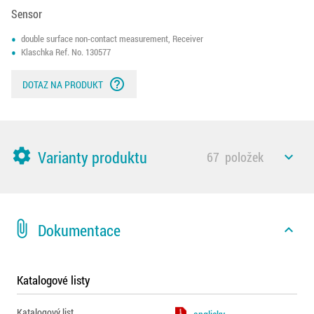
Sensor
double surface non-contact measurement, Receiver
Klaschka Ref. No. 130577
help_outline
DOTAZ NA PRODUKT
settings
Varianty produktu
67
položek
expand_less
attach_file
Dokumentace
expand_less
Katalogové listy
Katalogový list