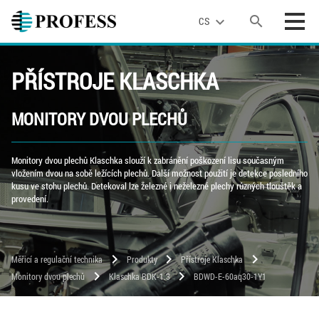
search
expand_more
CS
PŘÍSTROJE KLASCHKA
MONITORY DVOU PLECHŮ
Monitory dvou plechů Klaschka slouží k zabránění poškození lisu současným
vložením dvou na sobě ležících plechů. Další možnost použití je detekce posledního
kusu ve stohu plechů. Detekoval lze železné i neželezné plechy různých tlouštěk a
provedení.
chevron_right
chevron_right
chevron_right
Měřicí a regulační technika
Produkty
Přístroje Klaschka
chevron_right
chevron_right
Monitory dvou plechů
Klaschka BDK-1.3
BDWD-E-60aq30-1Y1