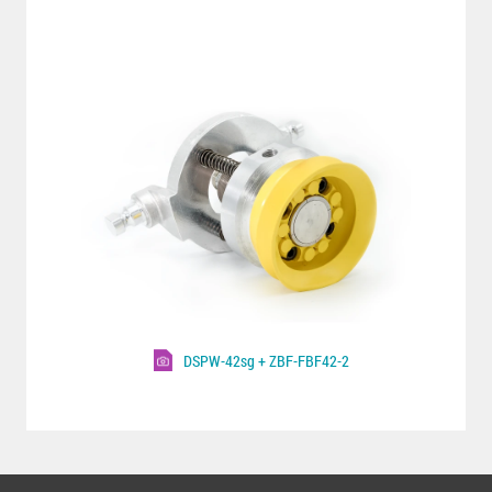
DSPW-42sg + ZBF-FBF42-2