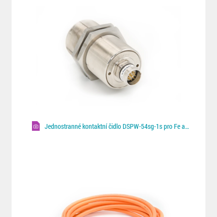
Jednostranné kontaktní čidlo DSPW-54sg-1s pro Fe a NF plechy