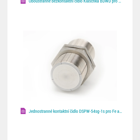
Oboustranné bezkontaktní čidlo Klaschka BDWD pro Fe/NF plechy
Jednostranné kontaktní čidlo DSPW-54sg-1s pro Fe a NF plechy