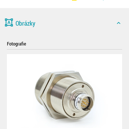
format_shapes
Obrázky
expand_less
Fotografie