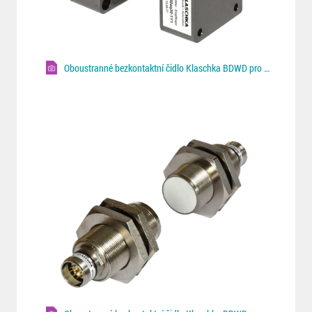
Oboustranné bezkontaktní čidlo Klaschka BDWD pro Fe/NF plechy