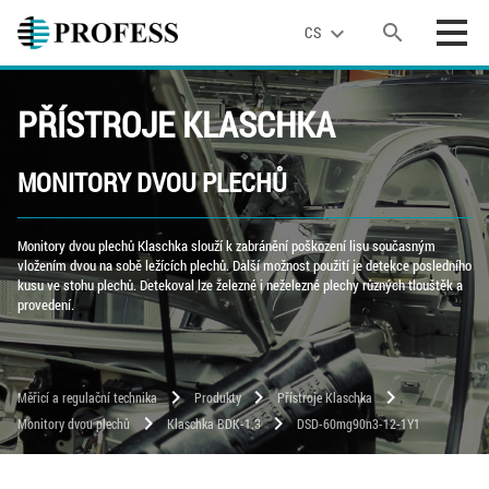
search
expand_more
CS
PŘÍSTROJE KLASCHKA
MONITORY DVOU PLECHŮ
Monitory dvou plechů Klaschka slouží k zabránění poškození lisu současným
vložením dvou na sobě ležících plechů. Další možnost použití je detekce posledního
kusu ve stohu plechů. Detekoval lze železné i neželezné plechy různých tlouštěk a
provedení.
chevron_right
chevron_right
chevron_right
Měřicí a regulační technika
Produkty
Přístroje Klaschka
chevron_right
chevron_right
Monitory dvou plechů
Klaschka BDK-1.3
DSD-60mg90n3-12-1Y1