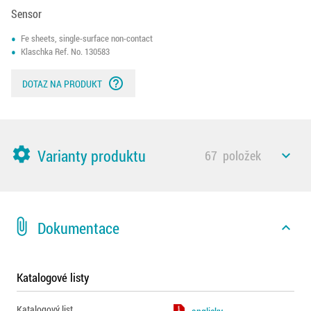
Sensor
Fe sheets, single-surface non-contact
Klaschka Ref. No. 130583
help_outline
DOTAZ NA PRODUKT
settings
Varianty produktu
67
položek
expand_less
attach_file
Dokumentace
expand_less
Katalogové listy
Katalogový list