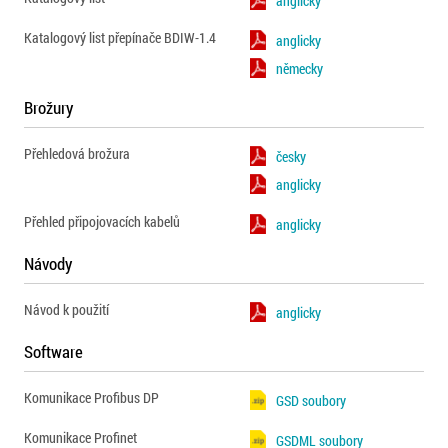
anglicky
Katalogový list přepínače BDIW-1.4
anglicky
německy
Brožury
Přehledová brožura
česky
anglicky
Přehled připojovacích kabelů
anglicky
Návody
Návod k použití
anglicky
Software
Komunikace Profibus DP
GSD soubory
Komunikace Profinet
GSDML soubory