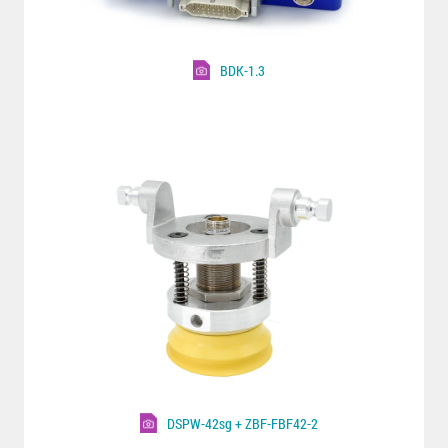
BDK-1.3
DSPW-42sg + ZBF-FBF42-2