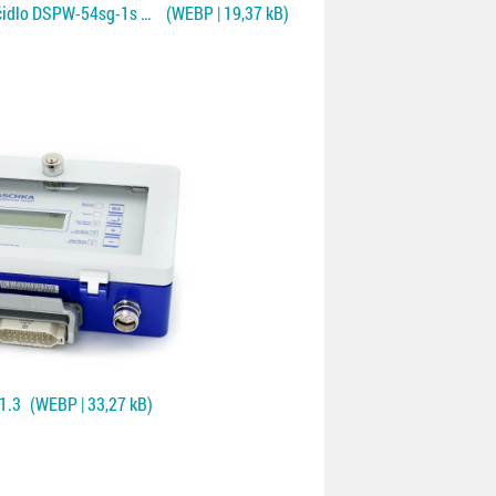
Jednostranné kontaktní čidlo DSPW-54sg-1s pro Fe a NF plechy
(WEBP | 19,37 kB)
1.3
(WEBP | 33,27 kB)