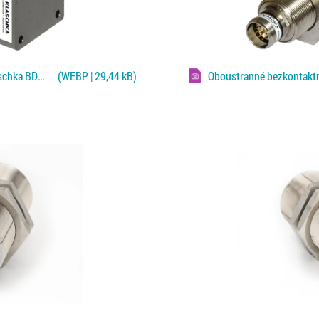
Oboustranné bezkontaktní čidlo Klaschka BDWD pro Fe/NF plechy
(WEBP | 29,44 kB)