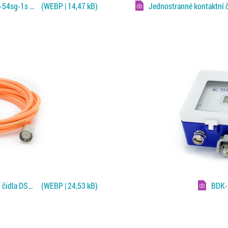
Jednostranné kontaktní čidlo DSPW-54sg-1s pro Fe a NF plechy
(WEBP | 14,47 kB)
Kabel VLG9-2+4PS-5-1 pro připojení čidla DSPW a monitoru
(WEBP | 24,53 kB)
BDK-