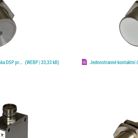
Jednostranné kontaktní čidlo Klaschka DSP pro Fe plechy
(WEBP | 33,33 kB)