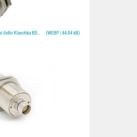
Oboustranné bezkontaktní čidlo Klaschka BDWD pro Fe/NF plechy
(WEBP | 44,04 kB)