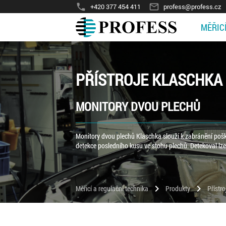
phone
mail_outline
+420 377 454 411
profess@profess.cz
MĚŘIC
PŘÍSTROJE KLASCHKA
MONITORY DVOU PLECHŮ
Monitory dvou plechů Klaschka slouží k zabránění pošk
detekce posledního kusu ve stohu plechů. Detekoval lze
chevron_right
chevron_right
Měřicí a regulační technika
Produkty
Přístr