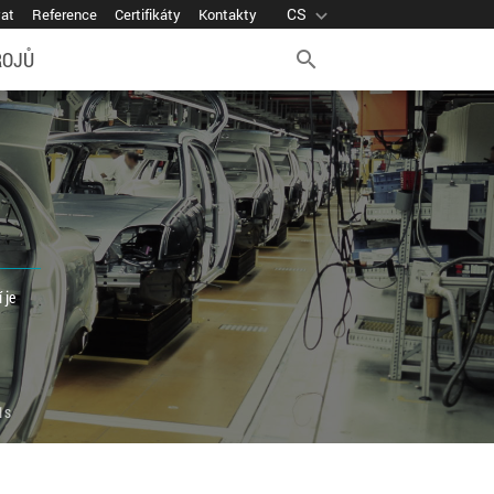
CS
expand_more
vat
Reference
Certifikáty
Kontakty
ROJŮ
search
 je
1s