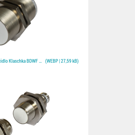
Jednostranné kontaktní čidlo Klaschka BDWF pro NF plechy
(WEBP | 27,59 kB)