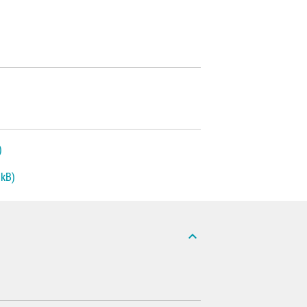
)
 kB)
expand_less