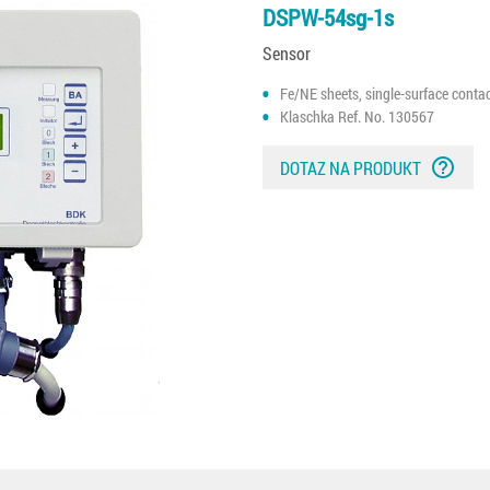
DSPW-54sg-1s
Sensor
Fe/NE sheets, single-surface conta
Klaschka Ref. No. 130567
help_outline
DOTAZ NA PRODUKT