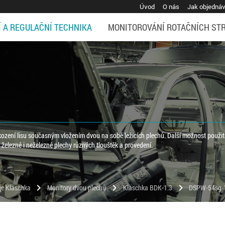
Úvod
O nás
Jak objedná
Í A REGULAČNÍ TECHNIKA
MONITOROVÁNÍ ROTAČNÍCH ST
ození lisu současným vložením dvou na sobě ležících plechů. Další možnost použití
 železné i neželezné plechy různých tlouštěk a provedení.
chevron_right
chevron_right
chevron_right
oje Klaschka
Monitory dvou plechů
Klaschka BDK-1.3
DSPW-54sg-