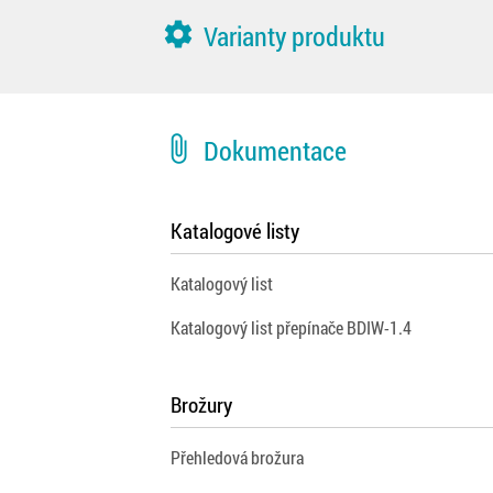
settings
Varianty produktu
attach_file
Dokumentace
Katalogové listy
Katalogový list
Katalogový list přepínače BDIW-1.4
Brožury
Přehledová brožura