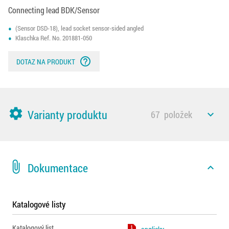
Connecting lead BDK/Sensor
(Sensor DSD-18), lead socket sensor-sided angled
Klaschka Ref. No. 201881-050
help_outline
DOTAZ NA PRODUKT
settings
Varianty produktu
67
položek
expand_less
attach_file
Dokumentace
expand_less
Katalogové listy
Katalogový list