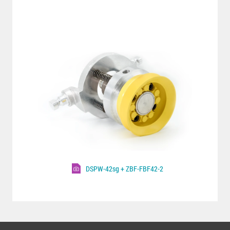
DSPW-42sg + ZBF-FBF42-2