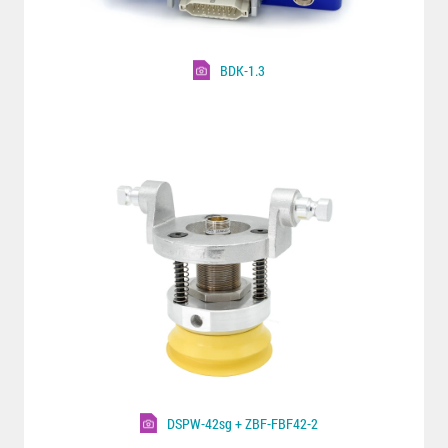
BDK-1.3
DSPW-42sg + ZBF-FBF42-2