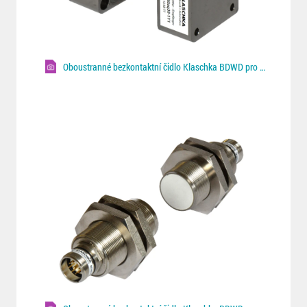
Oboustranné bezkontaktní čidlo Klaschka BDWD pro Fe/NF plechy