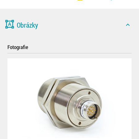
format_shapes
Obrázky
expand_less
Fotografie