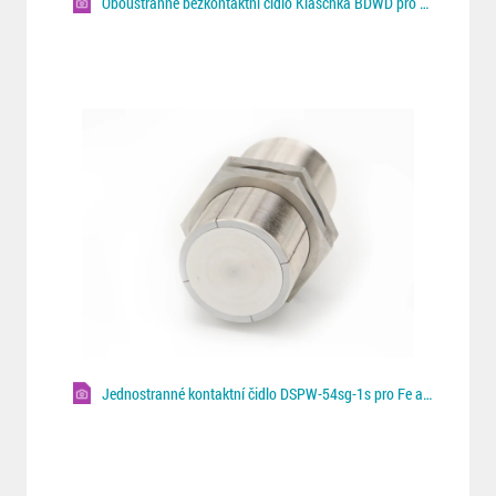
Oboustranné bezkontaktní čidlo Klaschka BDWD pro Fe/NF plechy
Jednostranné kontaktní čidlo DSPW-54sg-1s pro Fe a NF plechy