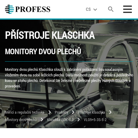
search
expand_more
CS
PŘÍSTROJE KLASCHKA
MONITORY DVOU PLECHŮ
Monitory dvou plechů Klaschka slouží k zabránění poškození lisu současným
vložením dvou na sobě ležících plechů. Další možnost použití je detekce posledního
kusu ve stohu plechů. Detekoval lze železné i neželezné plechy různých tlouštěk a
provedení.
chevron_right
chevron_right
chevron_right
Měřicí a regulační technika
Produkty
Přístroje Klaschka
chevron_right
chevron_right
Monitory dvou plechů
Klaschka BDK-1.3
VLG9+5-3S-5-2