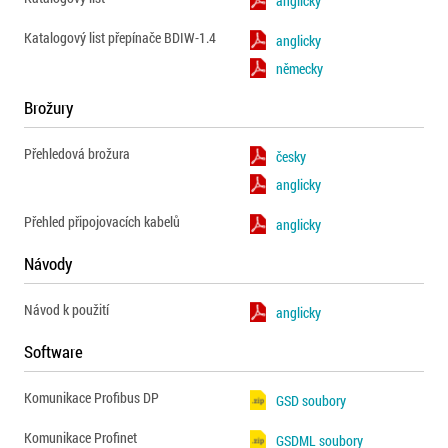
anglicky
Katalogový list přepínače BDIW-1.4
anglicky
německy
Brožury
Přehledová brožura
česky
anglicky
Přehled připojovacích kabelů
anglicky
Návody
Návod k použití
anglicky
Software
Komunikace Profibus DP
GSD soubory
Komunikace Profinet
GSDML soubory