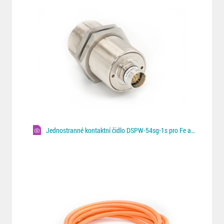
Jednostranné kontaktní čidlo DSPW-54sg-1s pro Fe a NF plechy