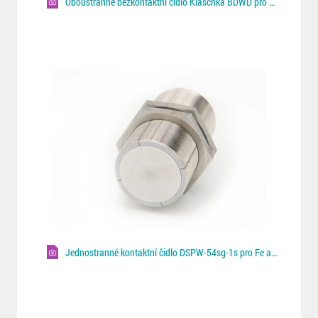
Oboustranné bezkontaktní čidlo Klaschka BDWD pro Fe/NF plechy
Jednostranné kontaktní čidlo DSPW-54sg-1s pro Fe a NF plechy