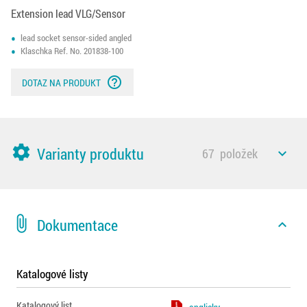
Extension lead VLG/Sensor
lead socket sensor-sided angled
Klaschka Ref. No. 201838-100
help_outline
DOTAZ NA PRODUKT
settings
Varianty produktu
67
položek
expand_less
attach_file
Dokumentace
expand_less
Katalogové listy
Katalogový list