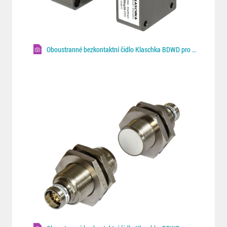
Oboustranné bezkontaktní čidlo Klaschka BDWD pro Fe/NF plechy