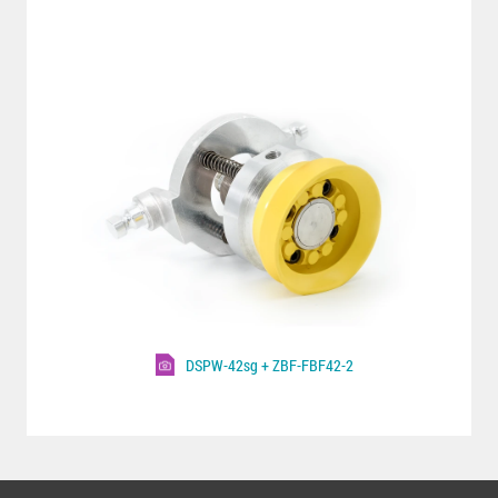
DSPW-42sg + ZBF-FBF42-2