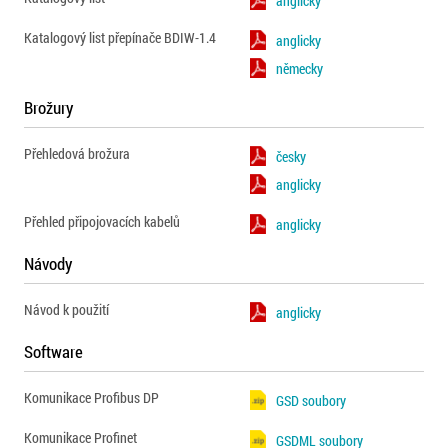
anglicky
Katalogový list přepínače BDIW-1.4
anglicky
německy
Brožury
Přehledová brožura
česky
anglicky
Přehled připojovacích kabelů
anglicky
Návody
Návod k použití
anglicky
Software
Komunikace Profibus DP
GSD soubory
Komunikace Profinet
GSDML soubory