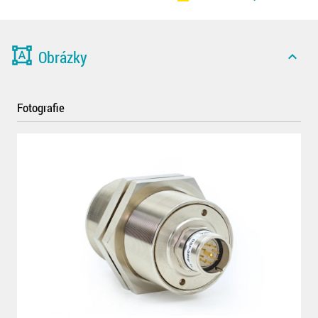
format_shapes
Obrázky
expand_less
Fotografie