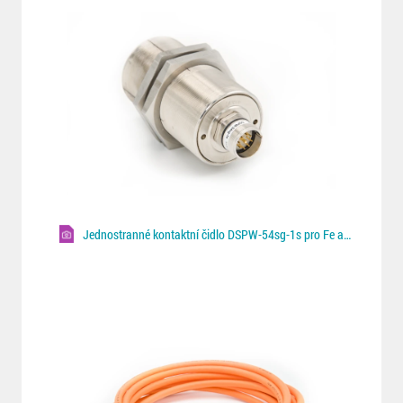
Jednostranné kontaktní čidlo DSPW-54sg-1s pro Fe a NF plechy