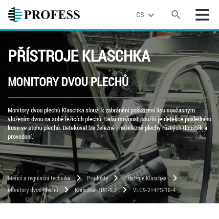
search
expand_more
CS
PŘÍSTROJE KLASCHKA
MONITORY DVOU PLECHŮ
Monitory dvou plechů Klaschka slouží k zabránění poškození lisu současným
vložením dvou na sobě ležících plechů. Další možnost použití je detekce posledního
kusu ve stohu plechů. Detekoval lze železné i neželezné plechy různých tlouštěk a
provedení.
chevron_right
chevron_right
chevron_right
Měřicí a regulační technika
Produkty
Přístroje Klaschka
chevron_right
chevron_right
Monitory dvou plechů
Klaschka BDK-1.3
VLG9-2+4PS-10-4