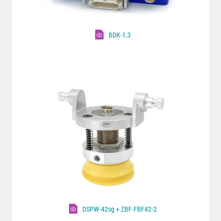
BDK-1.3
DSPW-42sg + ZBF-FBF42-2