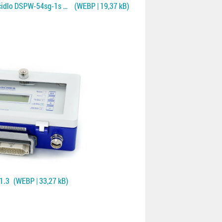
Jednostranné kontaktní čidlo DSPW-54sg-1s pro Fe a NF plechy
(WEBP | 19,37 kB)
1.3
(WEBP | 33,27 kB)