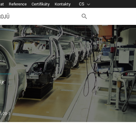
CS
expand_more
vat
Reference
Certifikáty
Kontakty
ROJŮ
search
 je
S-20-1