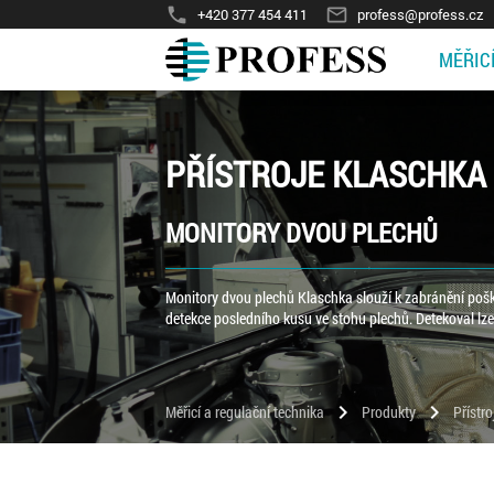
phone
mail_outline
+420 377 454 411
profess@profess.cz
MĚŘIC
PŘÍSTROJE KLASCHKA
MONITORY DVOU PLECHŮ
Monitory dvou plechů Klaschka slouží k zabránění pošk
detekce posledního kusu ve stohu plechů. Detekoval lze
chevron_right
chevron_right
Měřicí a regulační technika
Produkty
Přístr