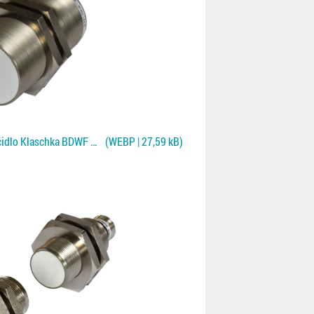
Jednostranné kontaktní čidlo Klaschka BDWF pro NF plechy
(WEBP | 27,59 kB)