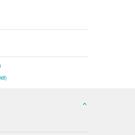
)
 kB)
expand_less