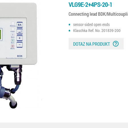
VLG9E-2+4PS-20-1
Connecting lead BDK/Multicoupl
sensor-sided open ends
Klaschka Ref. No. 201839-200
help_outline
DOTAZ NA PRODUKT