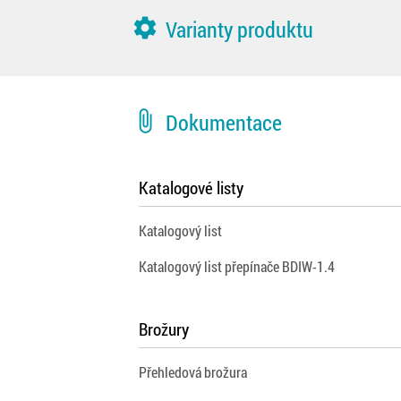
settings
Varianty produktu
attach_file
Dokumentace
Katalogové listy
Katalogový list
Katalogový list přepínače BDIW-1.4
Brožury
Přehledová brožura