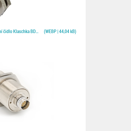
Oboustranné bezkontaktní čidlo Klaschka BDWD pro Fe/NF plechy
(WEBP | 44,04 kB)