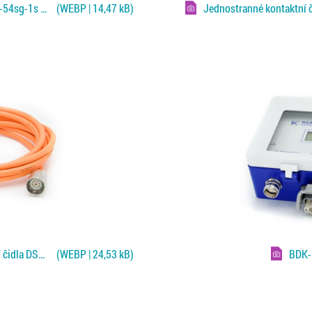
Jednostranné kontaktní čidlo DSPW-54sg-1s pro Fe a NF plechy
(WEBP | 14,47 kB)
Kabel VLG9-2+4PS-5-1 pro připojení čidla DSPW a monitoru
(WEBP | 24,53 kB)
BDK-