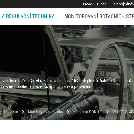
Úvod
O nás
Jak objedná
Í A REGULAČNÍ TECHNIKA
MONITOROVÁNÍ ROTAČNÍCH ST
ození lisu současným vložením dvou na sobě ležících plechů. Další možnost použití
 železné i neželezné plechy různých tlouštěk a provedení.
chevron_right
chevron_right
chevron_right
oje Klaschka
Monitory dvou plechů
Klaschka BDK-1.3
VLG9E-2+4P