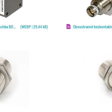
Oboustranné bezkontaktní čidlo Klaschka BDWD pro Fe/NF plechy
(WEBP | 29,44 kB)