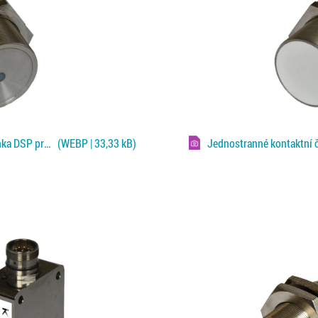
Jednostranné kontaktní čidlo Klaschka DSP pro Fe plechy
(WEBP | 33,33 kB)