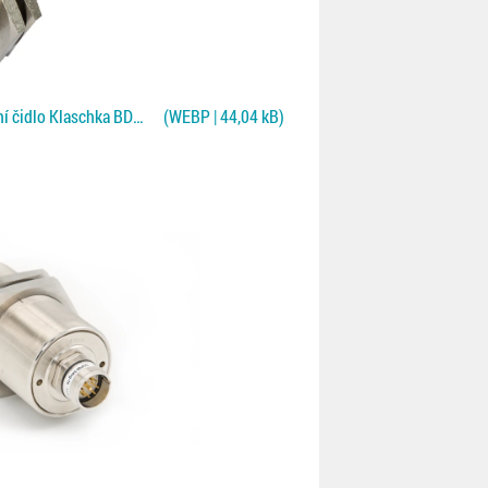
Oboustranné bezkontaktní čidlo Klaschka BDWD pro Fe/NF plechy
(WEBP | 44,04 kB)