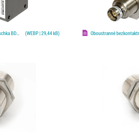
Oboustranné bezkontaktní čidlo Klaschka BDWD pro Fe/NF plechy
(WEBP | 29,44 kB)