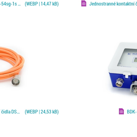
Jednostranné kontaktní čidlo DSPW-54sg-1s pro Fe a NF plechy
(WEBP | 14,47 kB)
Kabel VLG9-2+4PS-5-1 pro připojení čidla DSPW a monitoru
(WEBP | 24,53 kB)
BDK-