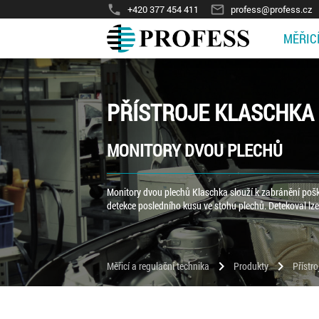
phone
mail_outline
+420 377 454 411
profess@profess.cz
MĚŘIC
PŘÍSTROJE KLASCHKA
MONITORY DVOU PLECHŮ
Monitory dvou plechů Klaschka slouží k zabránění pošk
detekce posledního kusu ve stohu plechů. Detekoval lze
chevron_right
chevron_right
Měřicí a regulační technika
Produkty
Přístr