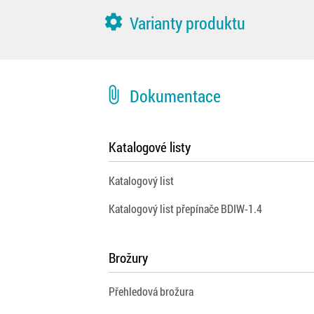
settings
Varianty produktu
attach_file
Dokumentace
Katalogové listy
Katalogový list
Katalogový list přepínače BDIW-1.4
Brožury
Přehledová brožura