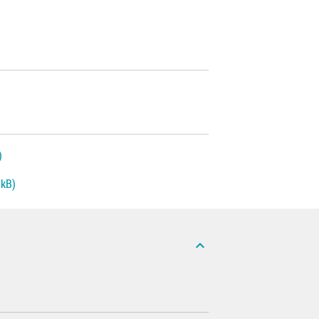
)
 kB)
expand_less