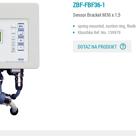
ZBF-FBF36-1
Sensor Bracket M36 x 1,5
spring-mounted, suction ring, flexib
Klaschka Ref. No. 139979
help_outline
DOTAZ NA PRODUKT