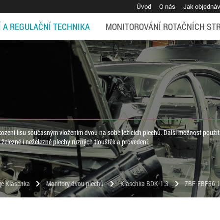
Úvod
O nás
Jak objedná
Í A REGULAČNÍ TECHNIKA
MONITOROVÁNÍ ROTAČNÍCH ST
ození lisu současným vložením dvou na sobě ležících plechů. Další možnost použití
 železné i neželezné plechy různých tlouštěk a provedení.
chevron_right
chevron_right
chevron_right
oje Klaschka
Monitory dvou plechů
Klaschka BDK-1.3
ZBF-FBF36-