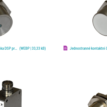
Jednostranné kontaktní čidlo Klaschka DSP pro Fe plechy
(WEBP | 33,33 kB)