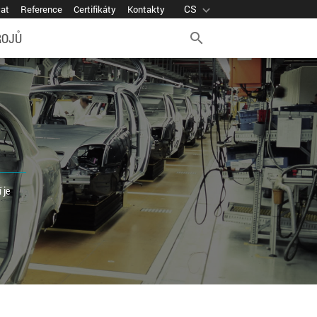
CS
expand_more
vat
Reference
Certifikáty
Kontakty
ROJŮ
search
 je
1