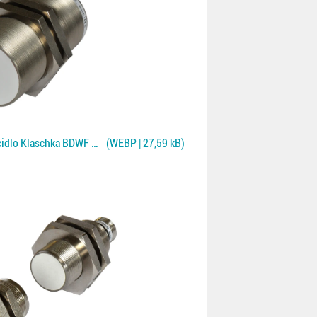
Jednostranné kontaktní čidlo Klaschka BDWF pro NF plechy
(WEBP | 27,59 kB)