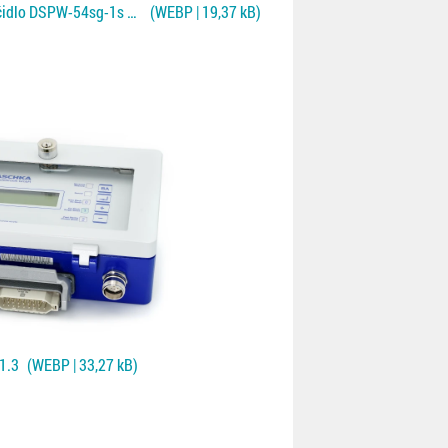
Jednostranné kontaktní čidlo DSPW-54sg-1s pro Fe a NF plechy
(WEBP | 19,37 kB)
1.3
(WEBP | 33,27 kB)