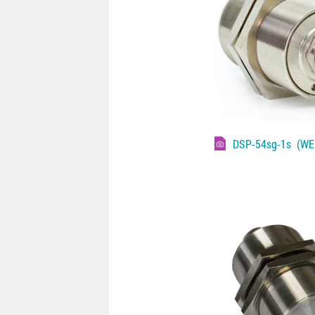
DSP-54sg-1s
(WEB