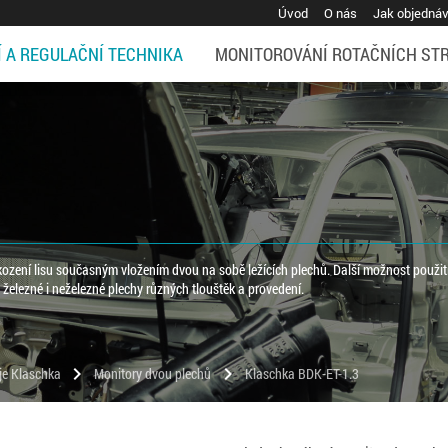
Úvod
O nás
Jak objedná
Í A REGULAČNÍ TECHNIKA
MONITOROVÁNÍ ROTAČNÍCH ST
ození lisu současným vložením dvou na sobě ležících plechů. Další možnost použití
 železné i neželezné plechy různých tlouštěk a provedení.
chevron_right
chevron_right
oje Klaschka
Monitory dvou plechů
Klaschka BDK-ET-1.3