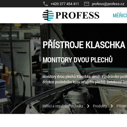
phone
mail_outline
+420 377 454 411
profess@profess.cz
MĚŘIC
PŘÍSTROJE KLASCHKA
MONITORY DVOU PLECHŮ
Monitory dvou plechů Klaschka slouží k zabránění pošk
detekce posledního kusu ve stohu plechů. Detekoval lze
chevron_right
chevron_right
Měřicí a regulační technika
Produkty
Přístr