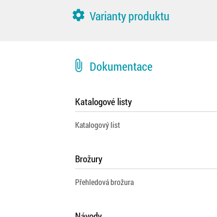
settings
Varianty produktu
attach_file
Dokumentace
Katalogové listy
Katalogový list
Brožury
Přehledová brožura
Návody