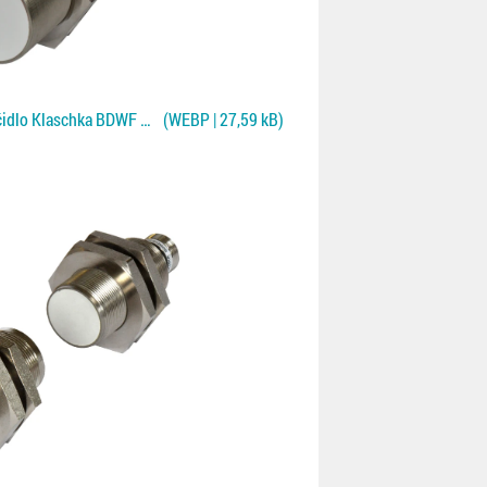
Jednostranné kontaktní čidlo Klaschka BDWF pro NF plechy
(WEBP | 27,59 kB)