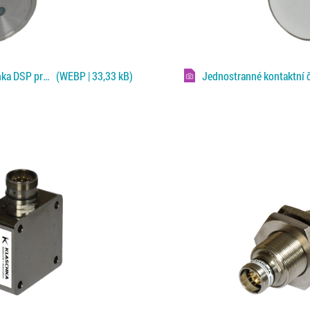
Jednostranné kontaktní čidlo Klaschka DSP pro Fe plechy
(WEBP | 33,33 kB)