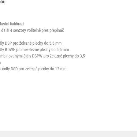
chů
astní kalibrací
další 4 senzory volitelně přes přepínač
dly DSP pro železné plechy do 5,5 mm
idly BDWF pro neželezné plechy do 5,5 mm
ombinovanými čidly DSPW pro železné plechy do 3,5
m
s čidly DSD pro železné plechy do 12 mm