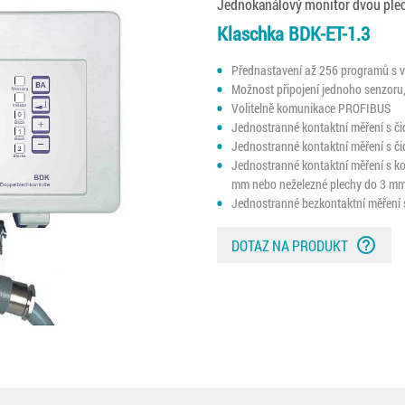
Jednokanálový monitor dvou ple
Klaschka BDK-ET-1.3
Přednastavení až 256 programů s vl
Možnost připojení jednoho senzoru, 
Volitelně komunikace PROFIBUS
Jednostranné kontaktní měření s či
Jednostranné kontaktní měření s č
Jednostranné kontaktní měření s k
mm nebo neželezné plechy do 3 m
Jednostranné bezkontaktní měření 
help_outline
DOTAZ NA PRODUKT