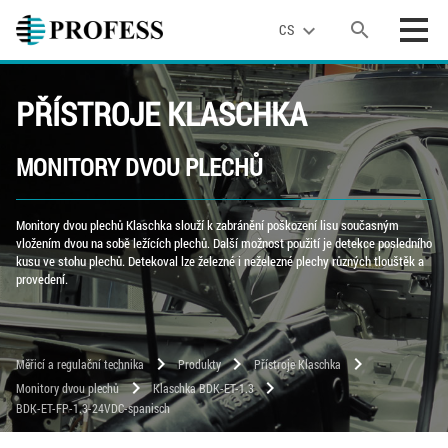
search
expand_more
CS
PŘÍSTROJE KLASCHKA
MONITORY DVOU PLECHŮ
Monitory dvou plechů Klaschka slouží k zabránění poškození lisu současným
vložením dvou na sobě ležících plechů. Další možnost použití je detekce posledního
kusu ve stohu plechů. Detekoval lze železné i neželezné plechy různých tlouštěk a
provedení.
chevron_right
chevron_right
chevron_right
Měřicí a regulační technika
Produkty
Přístroje Klaschka
chevron_right
chevron_right
Monitory dvou plechů
Klaschka BDK-ET-1.3
BDK-ET-FP-1.3-24VDC-spanisch