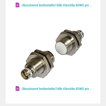
Oboustranné bezkontaktní čidlo Klaschka BDWD pro Fe/NF plechy
Oboustranné bezkontaktní čidlo Klaschka BDWD pro Fe/NF plechy