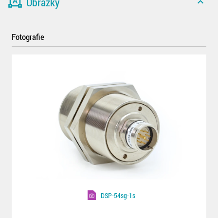
format_shapes
Obrázky
expand_less
Fotografie
DSP-54sg-1s