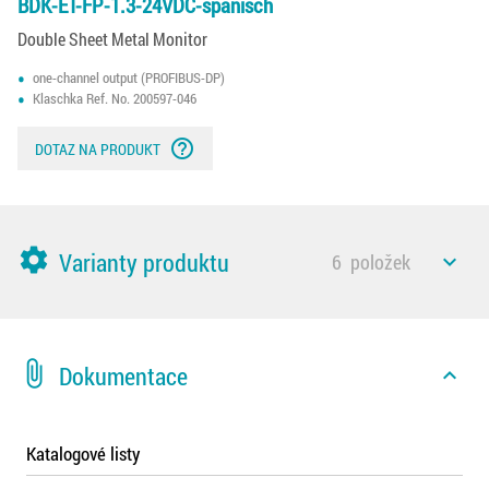
BDK-ET-FP-1.3-24VDC-spanisch
Double Sheet Metal Monitor
one-channel output (PROFIBUS-DP)
Klaschka Ref. No. 200597-046
help_outline
DOTAZ NA PRODUKT
settings
Varianty produktu
6
položek
expand_less
attach_file
Dokumentace
expand_less
Katalogové listy