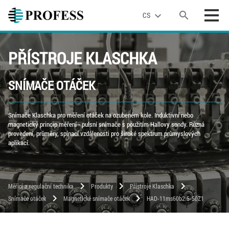
search
expand_more
CS
PŘÍSTROJE KLASCHKA
SNÍMAČE OTÁČEK
Snímače Klaschka pro měření otáček na ozubeném kole. Induktivní nebo
magnetický princip měření - pulsní snímače s použitím Hallovy sondy. Různá
provedení, průměry, spínací vzdálenosti pro široké spektrum průmyslových
aplikací.
chevron_right
chevron_right
chevron_right
Měřicí a regulační technika
Produkty
Přístroje Klaschka
chevron_right
chevron_right
Snímače otáček
Magnetické snímače otáček
HAD-11ms60b2.5-50Z1