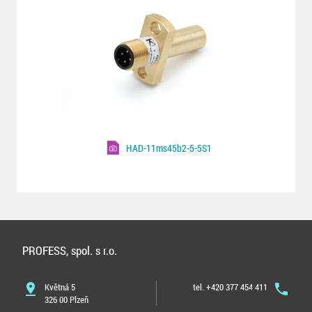
HAD-11ms45b2-5-5S1
PROFESS, spol. s r.o.
pin_drop
Květná 5
tel. +420 377 454 411
phone
326 00 Plzeň