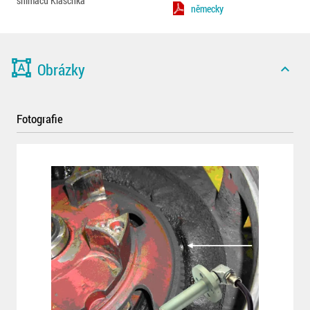
snímačů Klaschka
německy
format_shapes
Obrázky
expand_less
Fotografie