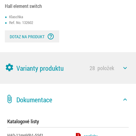
Hall element switch
Klaschka
Ref. No. 132602
help_outline
DOTAZ NA PRODUKT
settings
Varianty produktu
28
položek
expand_less
attach_file
Dokumentace
expand_less
Katalogové listy
HAD-11ms60b1-5Sd1