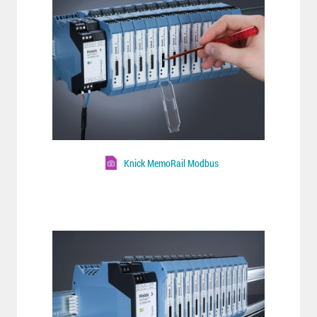
Knick MemoRail Modbus