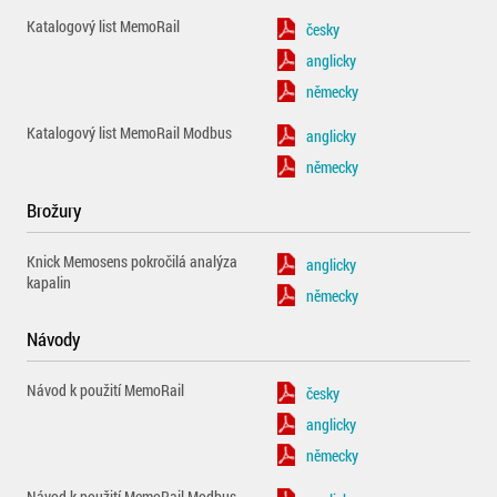
Katalogový list MemoRail
česky
anglicky
německy
Katalogový list MemoRail Modbus
anglicky
německy
Brožury
Knick Memosens pokročilá analýza
anglicky
kapalin
německy
Návody
Návod k použití MemoRail
česky
anglicky
německy
Návod k použití MemoRail Modbus