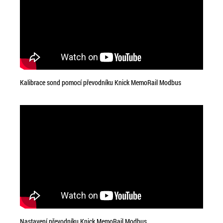
Kalibrace sond pomocí převodníku Knick MemoRail Modbus
Nastavení převodníku Knick MemoRail Modbus