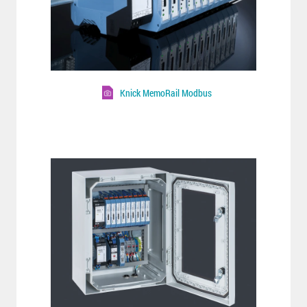
Knick MemoRail Modbus