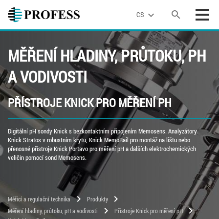
search
expand_more
CS
MĚŘENÍ HLADINY, PRŮTOKU, PH
A VODIVOSTI
PŘÍSTROJE KNICK PRO MĚŘENÍ PH
Digitální pH sondy Knick s bezkontaktním připojením Memosens. Analyzátory
Knick Stratos v robustním krytu, Knick MemoRail pro montáž na lištu nebo
přenosné přístroje Knick Portavo pro měření pH a dalších elektrochemických
veličin pomocí sond Memosens.
chevron_right
chevron_right
Měřicí a regulační technika
Produkty
chevron_right
chevron_right
Měření hladiny, průtoku, pH a vodivosti
Přístroje Knick pro měření pH