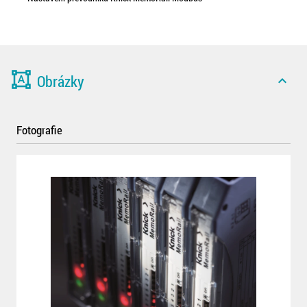
format_shapes
Obrázky
expand_less
Fotografie