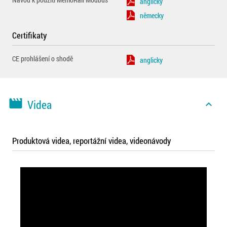
anglicky
německy
Certifikaty
CE prohlášení o shodě
anglicky
movie
Videa
expand_less
Produktová videa, reportážní videa, videonávody