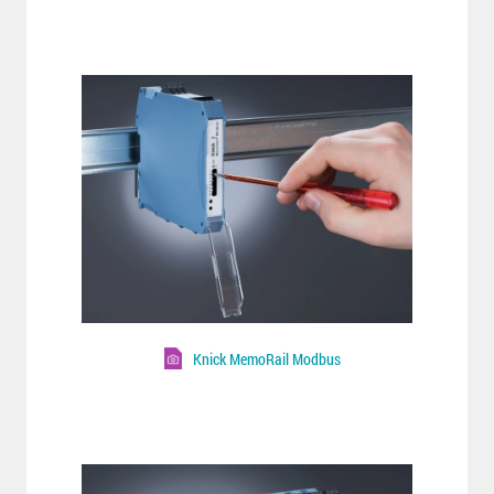
Knick MemoRail Modbus