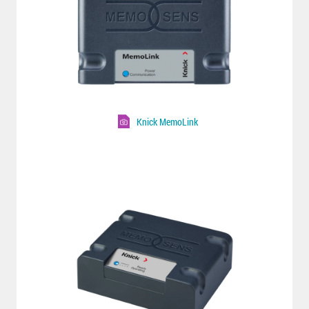
Knick MemoLink