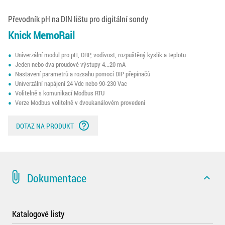
Převodník pH na DIN lištu pro digitální sondy
Knick MemoRail
Univerzální modul pro pH, ORP, vodivost, rozpuštěný kyslík a teplotu
Jeden nebo dva proudové výstupy 4...20 mA
Nastavení parametrů a rozsahu pomocí DIP přepínačů
Univerzální napájení 24 Vdc nebo 90-230 Vac
Volitelně s komunikací Modbus RTU
Verze Modbus volitelně v dvoukanálovém provedení
help_outline
DOTAZ NA PRODUKT
attach_file
Dokumentace
expand_less
Katalogové listy