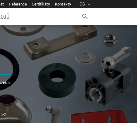
CS
expand_more
vat
Reference
Certifikáty
Kontakty
ROJŮ
search
ožek a
16-2