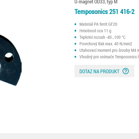
U-magnet OD33, typ M
Temposonics 251 416-2
Materiál PA ferrit GF20
Hmotnost cca 11 g
Teplotní rozsah -40…100 °C
Povrchový tlak max. 40 N/mm2
Utahovací moment pro šrouby M4 
Vhodný pro snímače Temposonics řa
help_outline
DOTAZ NA PRODUKT