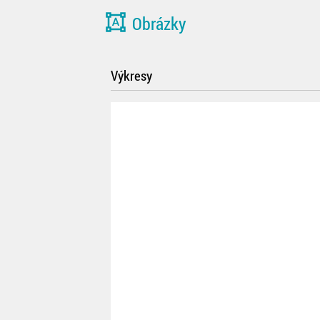
format_shapes
Obrázky
Výkresy