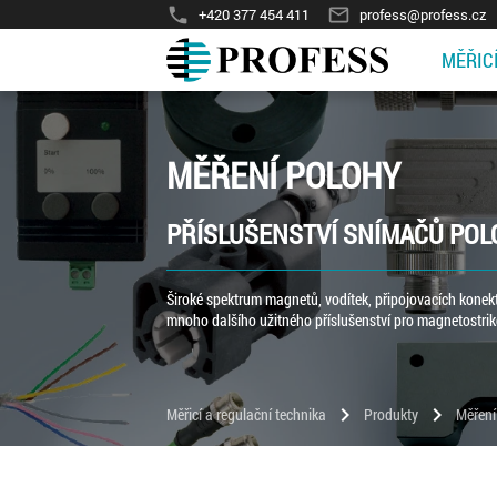
phone
mail_outline
+420 377 454 411
profess@profess.cz
MĚŘIC
MĚŘENÍ POLOHY
PŘÍSLUŠENSTVÍ SNÍMAČŮ PO
Široké spektrum magnetů, vodítek, připojovacích kone
mnoho dalšího užitného příslušenství pro magnetostrik
chevron_right
chevron_right
Měřicí a regulační technika
Produkty
Měření