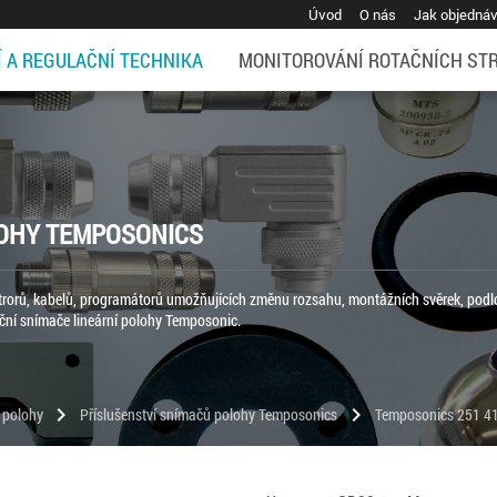
Úvod
O nás
Jak objedná
Í A REGULAČNÍ TECHNIKA
MONITOROVÁNÍ ROTAČNÍCH ST
LOHY TEMPOSONICS
ktrorů, kabelů, programátorů umožňujících změnu rozsahu, montážních svěrek, podl
ční snímače lineární polohy Temposonic.
chevron_right
chevron_right
 polohy
Příslušenství snímačů polohy Temposonics
Temposonics 251 4