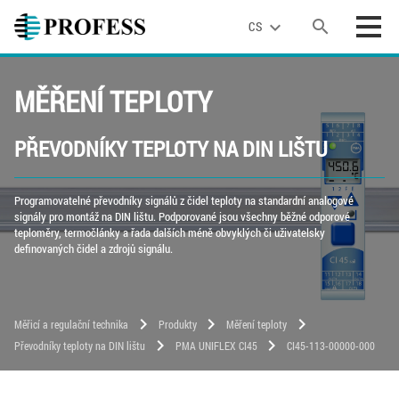
search
expand_more
CS
MĚŘENÍ TEPLOTY
PŘEVODNÍKY TEPLOTY NA DIN LIŠTU
Programovatelné převodníky signálů z čidel teploty na standardní analogové
signály pro montáž na DIN lištu. Podporované jsou všechny běžné odporové
teploměry, termočlánky a řada dalších méně obvyklých či uživatelsky
definovaných čidel a zdrojů signálu.
chevron_right
chevron_right
chevron_right
Měřicí a regulační technika
Produkty
Měření teploty
chevron_right
chevron_right
Převodníky teploty na DIN lištu
PMA UNIFLEX CI45
CI45-113-00000-000