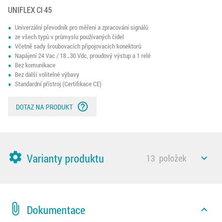
UNIFLEX CI 45
Univerzální převodník pro měření a zpracování signálů
ze všech typů v průmyslu používaných čidel
Včetně sady šroubovacích připojovacích konektorů
Napájení 24 Vac / 18…30 Vdc, proudový výstup a 1 relé
Bez komunikace
Bez další volitelné výbavy
Standardní přístroj (Certifikace CE)
help_outline
DOTAZ NA PRODUKT
settings
Varianty produktu
13
položek
expand_less
attach_file
Dokumentace
expand_less