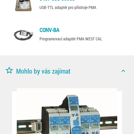
USB-TTL adaptér pro přístroje PMA
CONV-BA
Programovací adaptér PMA WEST CAL
star_border
Mohlo by vás zajímat
expand_less