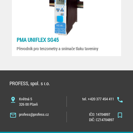
PMA UNIFLEX SG45
Převodník pro tenzometry a snímače tlaku taveniny
PROFESS, spol. s r.o.
pin_drop
Květná 5
tel. +420 377 454 411
phone
326 00 Plzeň
mail_outline
profess@profess.cz
IČO: 14704897
bookmark_border
DIČ: CZ14704897