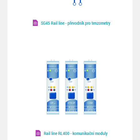
SG45 Rail line - převodník pro tenzometry
Rail line RL400 - komunikační moduly