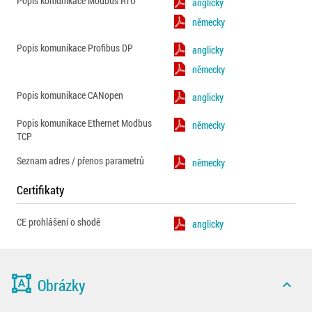
Popis komunikace Modbus RTU
anglicky
německy
Popis komunikace Profibus DP
anglicky
německy
Popis komunikace CANopen
anglicky
Popis komunikace Ethernet Modbus
německy
TCP
Seznam adres / přenos parametrů
německy
Certifikaty
CE prohlášení o shodě
anglicky
format_shapes
Obrázky
expand_less