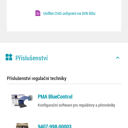
Uniflex CI45 uchycení na DIN lištu
widgets
Příslušenství
expand_less
Příslušenství regulační techniky
PMA BlueControl
Konfigurační software pro regulátory a převodníky
9407-998-00003