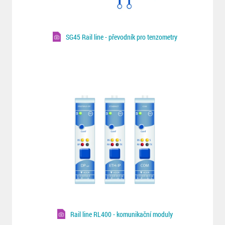
SG45 Rail line - převodník pro tenzometry
Rail line RL400 - komunikační moduly