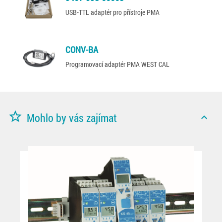
USB-TTL adaptér pro přístroje PMA
CONV-BA
Programovací adaptér PMA WEST CAL
star_border
Mohlo by vás zajímat
expand_less