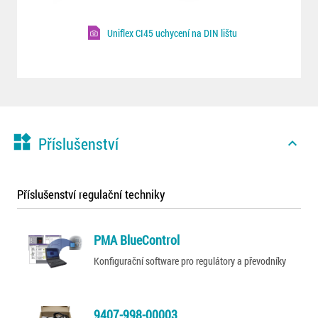
Uniflex CI45 uchycení na DIN lištu
widgets
Příslušenství
expand_less
Příslušenství regulační techniky
PMA BlueControl
Konfigurační software pro regulátory a převodníky
9407-998-00003