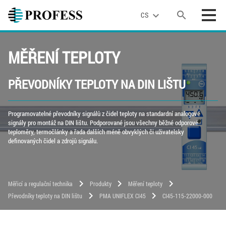
search
expand_more
CS
MĚŘENÍ TEPLOTY
PŘEVODNÍKY TEPLOTY NA DIN LIŠTU
Programovatelné převodníky signálů z čidel teploty na standardní analogové
signály pro montáž na DIN lištu. Podporované jsou všechny běžné odporové
teploměry, termočlánky a řada dalších méně obvyklých či uživatelsky
definovaných čidel a zdrojů signálu.
chevron_right
chevron_right
chevron_right
Měřicí a regulační technika
Produkty
Měření teploty
chevron_right
chevron_right
Převodníky teploty na DIN lištu
PMA UNIFLEX CI45
CI45-115-22000-000