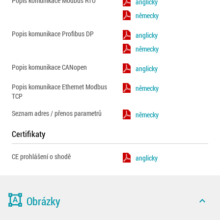
Popis komunikace Modbus RTU
anglicky
německy
Popis komunikace Profibus DP
anglicky
německy
Popis komunikace CANopen
anglicky
Popis komunikace Ethernet Modbus
německy
TCP
Seznam adres / přenos parametrů
německy
Certifikaty
CE prohlášení o shodě
anglicky
format_shapes
Obrázky
expand_less