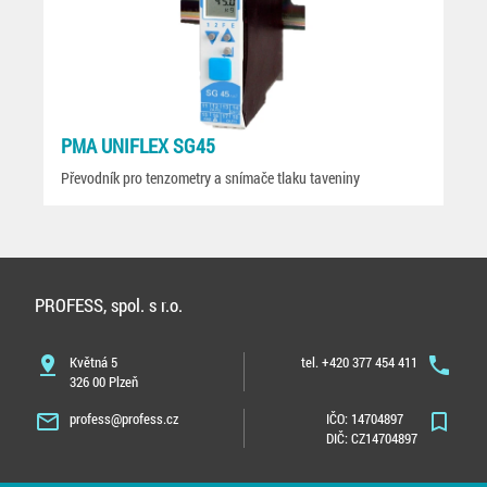
PMA UNIFLEX SG45
Převodník pro tenzometry a snímače tlaku taveniny
PROFESS, spol. s r.o.
pin_drop
Květná 5
tel. +420 377 454 411
phone
326 00 Plzeň
mail_outline
profess@profess.cz
IČO: 14704897
bookmark_border
DIČ: CZ14704897