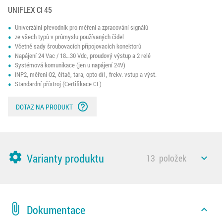
UNIFLEX CI 45
Univerzální převodník pro měření a zpracování signálů
ze všech typů v průmyslu používaných čidel
Včetně sady šroubovacích připojovacích konektorů
Napájení 24 Vac / 18…30 Vdc, proudový výstup a 2 relé
Systémová komunikace (jen u napájení 24V)
INP2, měření O2, čítač, tara, opto di1, frekv. vstup a výst.
Standardní přístroj (Certifikace CE)
help_outline
DOTAZ NA PRODUKT
settings
Varianty produktu
13
položek
expand_less
attach_file
Dokumentace
expand_less