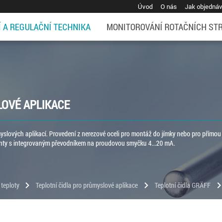
Úvod
O nás
Jak objedná
Í A REGULAČNÍ TECHNIKA
MONITOROVÁNÍ ROTAČNÍCH ST
LOVÉ APLIKACE
myslových aplikací. Provedení z nerezové oceli pro montáž do jímky nebo pro přímou
ianty s integrovaným převodníkem na proudovou smyčku 4...20 mA.
chevron_right
chevron_right
chevron_r
 teploty
Teplotní čidla pro průmyslové aplikace
Teplotní čidla GRÄFF