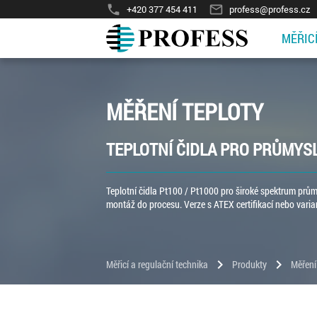
phone
mail_outline
+420 377 454 411
profess@profess.cz
MĚŘIC
MĚŘENÍ TEPLOTY
TEPLOTNÍ ČIDLA PRO PRŮMYS
Teplotní čidla Pt100 / Pt1000 pro široké spektrum prů
montáž do procesu. Verze s ATEX certifikací nebo var
chevron_right
chevron_right
Měřicí a regulační technika
Produkty
Měření