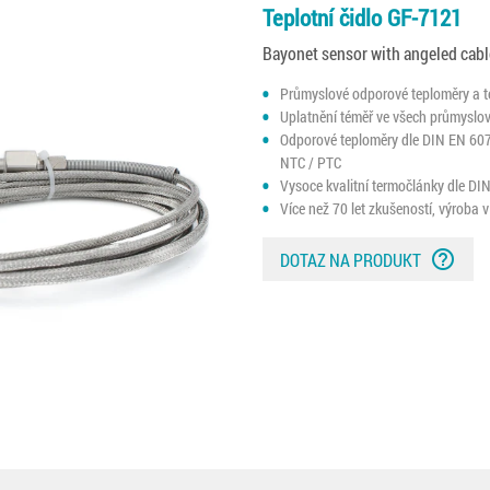
Teplotní čidlo GF-7121
Bayonet sensor with angeled cabl
Průmyslové odporové teploměry a 
Uplatnění téměř ve všech průmyslov
Odporové teploměry dle DIN EN 607
NTC / PTC
Vysoce kvalitní termočlánky dle DI
Více než 70 let zkušeností, výroba
help_outline
DOTAZ NA PRODUKT