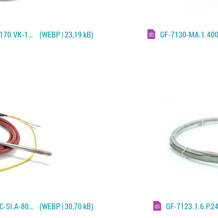
GF-7112.1.3-L.8x20-4,5.18-INC.GL=170.VK-14-ST.-.2000.A.600°C
(WEBP | 23,19 kB)
GF-7130-MA.1.400
GF-7138.1.3-L.6.B.110.82.2500.TE-C-SI.A-80-8.180°C
(WEBP | 30,70 kB)
GF-7123.1.6.P.2