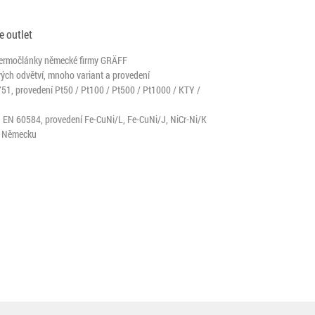
e outlet
termočlánky německé firmy GRÄFF
ých odvětví, mnoho variant a provedení
51, provedení Pt50 / Pt100 / Pt500 / Pt1000 / KTY /
N EN 60584, provedení Fe-CuNi/L, Fe-CuNi/J, NiCr-Ni/K
 v Německu