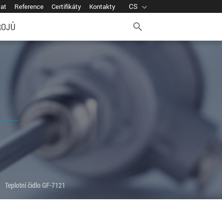
CS
expand_more
vat
Reference
Certifikáty
Kontakty
ROJŮ
search
ight
Teplotní čidlo GF-7121