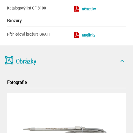
Katalogový list GF-8100
německy
Brožury
Přehledová brožura GRÄFF
anglicky
format_shapes
Obrázky
expand_less
Fotografie