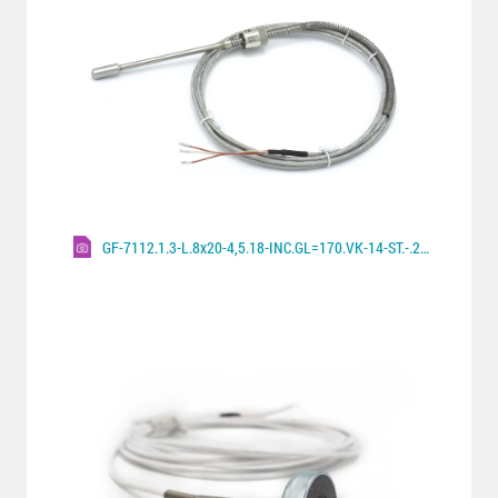
GF-7112.1.3-L.8x20-4,5.18-INC.GL=170.VK-14-ST.-.2000.A.600°C