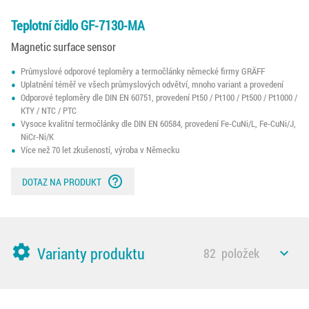
Teplotní čidlo GF-7130-MA
Magnetic surface sensor
Průmyslové odporové teploměry a termočlánky německé firmy GRÄFF
Uplatnění téměř ve všech průmyslových odvětví, mnoho variant a provedení
Odporové teploměry dle DIN EN 60751, provedení Pt50 / Pt100 / Pt500 / Pt1000 /
KTY / NTC / PTC
Vysoce kvalitní termočlánky dle DIN EN 60584, provedení Fe-CuNi/L, Fe-CuNi/J,
NiCr-Ni/K
Více než 70 let zkušeností, výroba v Německu
help_outline
DOTAZ NA PRODUKT
settings
Varianty produktu
82
položek
expand_less