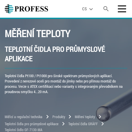
search
expand_more
CS
MĚŘENÍ TEPLOTY
TEPLOTNÍ ČIDLA PRO PRŮMYSLOVÉ
APLIKACE
Teplotní čidla Pt100 / Pt1000 pro široké spektrum průmyslových aplikací.
Provedení z nerezové oceli pro montáž do jímky nebo pro přímou montáž do
procesu. Verze s ATEX certifikací nebo varianty s integrovaným převodníkem na
proudovou smyčku 4...20 mA.
chevron_right
chevron_right
chevron_right
Měřicí a regulační technika
Produkty
Měření teploty
chevron_right
chevron_right
Teplotní čidla pro průmyslové aplikace
Teplotní čidla GRÄFF
Teplotní čidlo GF-7130-MA