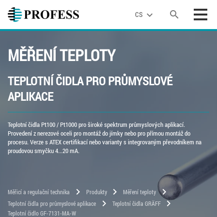
search
expand_more
CS
MĚŘENÍ TEPLOTY
TEPLOTNÍ ČIDLA PRO PRŮMYSLOVÉ
APLIKACE
Teplotní čidla Pt100 / Pt1000 pro široké spektrum průmyslových aplikací.
Provedení z nerezové oceli pro montáž do jímky nebo pro přímou montáž do
procesu. Verze s ATEX certifikací nebo varianty s integrovaným převodníkem na
proudovou smyčku 4...20 mA.
chevron_right
chevron_right
chevron_right
Měřicí a regulační technika
Produkty
Měření teploty
chevron_right
chevron_right
Teplotní čidla pro průmyslové aplikace
Teplotní čidla GRÄFF
Teplotní čidlo GF-7131-MA-W