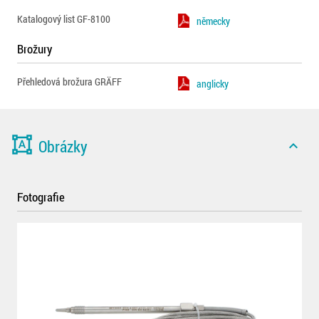
Katalogový list GF-8100
německy
Brožury
Přehledová brožura GRÄFF
anglicky
format_shapes
Obrázky
expand_less
Fotografie