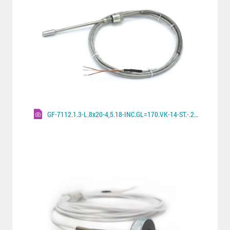
GF-7112.1.3-L.8x20-4,5.18-INC.GL=170.VK-14-ST.-.2000.A.600°C