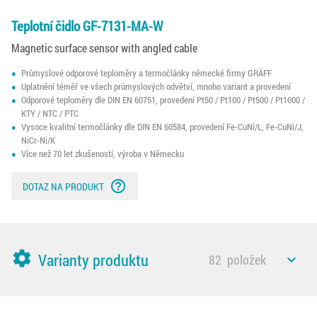
Teplotní čidlo GF-7131-MA-W
Magnetic surface sensor with angled cable
Průmyslové odporové teploměry a termočlánky německé firmy GRÄFF
Uplatnění téměř ve všech průmyslových odvětví, mnoho variant a provedení
Odporové teploměry dle DIN EN 60751, provedení Pt50 / Pt100 / Pt500 / Pt1000 /
KTY / NTC / PTC
Vysoce kvalitní termočlánky dle DIN EN 60584, provedení Fe-CuNi/L, Fe-CuNi/J,
NiCr-Ni/K
Více než 70 let zkušeností, výroba v Německu
help_outline
DOTAZ NA PRODUKT
settings
Varianty produktu
82
položek
expand_less