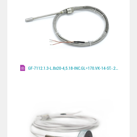
GF-7112.1.3-L.8x20-4,5.18-INC.GL=170.VK-14-ST.-.2000.A.600°C