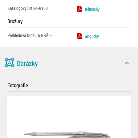
Katalogový list GF-8100
německy
Brožury
Přehledová brožura GRÄFF
anglicky
format_shapes
Obrázky
expand_less
Fotografie