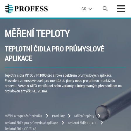
search
expand_more
CS
MĚŘENÍ TEPLOTY
TEPLOTNÍ ČIDLA PRO PRŮMYSLOVÉ
APLIKACE
Teplotní čidla Pt100 / Pt1000 pro široké spektrum průmyslových aplikací.
Provedení z nerezové oceli pro montáž do jímky nebo pro přímou montáž do
procesu. Verze s ATEX certifikací nebo varianty s integrovaným převodníkem na
proudovou smyčku 4...20 mA.
chevron_right
chevron_right
chevron_right
Měřicí a regulační technika
Produkty
Měření teploty
chevron_right
chevron_right
Teplotní čidla pro průmyslové aplikace
Teplotní čidla GRÄFF
Teplotní čidlo GF-7148