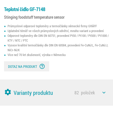
Teplotní čidlo GF-7148
Stinging foodstuff temperature sensor
Průmyslové odporové teploměry a termočlánky německé firmy GRÄFF
Uplatnění téměř ve všech průmyslových odvětví, mnoho variant a provedení
Odporové teploměry dle DIN EN 60751, provedení Pt50 / Pt100 / Pt500 / Pt1000 /
KTY / NTC / PTC
Vysoce kvalitní termočlánky dle DIN EN 60584, provedení Fe-CuNi/L, Fe-CuNi/J,
NiCr-Ni/K
Více než 70 let zkušeností, výroba v Německu
help_outline
DOTAZ NA PRODUKT
settings
Varianty produktu
82
položek
expand_less