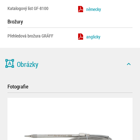
Katalogový list GF-8100
německy
Brožury
Přehledová brožura GRÄFF
anglicky
format_shapes
Obrázky
expand_less
Fotografie