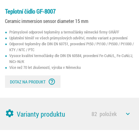
Teplotní čidlo GF-8007
Ceramic immersion sensor diameter 15 mm
Průmyslové odporové teploměry a termočlánky německé firmy GRÄFF
Uplatnění téměř ve všech průmyslových odvětví, mnoho variant a provedení
Odporové teploměry dle DIN EN 60751, provedení Pt50 / Pt100 / Pt500 / Pt1000 /
KTY / NTC / PTC
Vysoce kvalitní termočlánky dle DIN EN 60584, provedení Fe-CuNi/L, Fe-CuNi/J,
NiCr-Ni/K
Více než 70 let zkušeností, výroba v Německu
help_outline
DOTAZ NA PRODUKT
settings
Varianty produktu
82
položek
expand_less