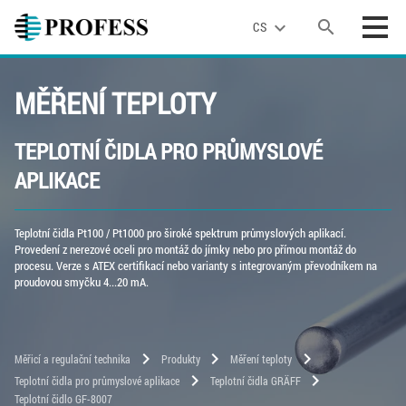
search
expand_more
CS
MĚŘENÍ TEPLOTY
TEPLOTNÍ ČIDLA PRO PRŮMYSLOVÉ
APLIKACE
Teplotní čidla Pt100 / Pt1000 pro široké spektrum průmyslových aplikací.
Provedení z nerezové oceli pro montáž do jímky nebo pro přímou montáž do
procesu. Verze s ATEX certifikací nebo varianty s integrovaným převodníkem na
proudovou smyčku 4...20 mA.
chevron_right
chevron_right
chevron_right
Měřicí a regulační technika
Produkty
Měření teploty
chevron_right
chevron_right
Teplotní čidla pro průmyslové aplikace
Teplotní čidla GRÄFF
Teplotní čidlo GF-8007