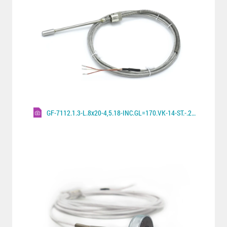
GF-7112.1.3-L.8x20-4,5.18-INC.GL=170.VK-14-ST.-.2000.A.600°C