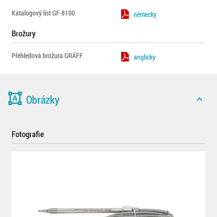
Katalogový list GF-8100
německy
Brožury
Přehledová brožura GRÄFF
anglicky
format_shapes
Obrázky
expand_less
Fotografie