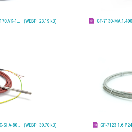
GF-7112.1.3-L.8x20-4,5.18-INC.GL=170.VK-14-ST.-.2000.A.600°C
(WEBP | 23,19 kB)
GF-7130-MA.1.400
GF-7138.1.3-L.6.B.110.82.2500.TE-C-SI.A-80-8.180°C
(WEBP | 30,70 kB)
GF-7123.1.6.P.2