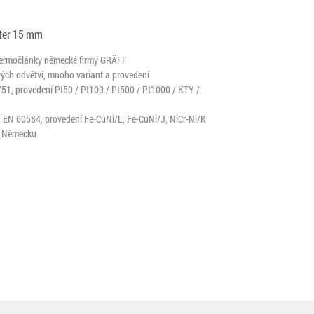
ter 15 mm
termočlánky německé firmy GRÄFF
ých odvětví, mnoho variant a provedení
51, provedení Pt50 / Pt100 / Pt500 / Pt1000 / KTY /
N EN 60584, provedení Fe-CuNi/L, Fe-CuNi/J, NiCr-Ni/K
 v Německu