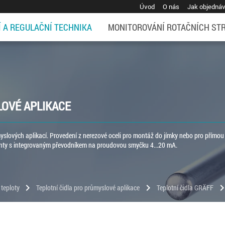
Úvod
O nás
Jak objedná
Í A REGULAČNÍ TECHNIKA
MONITOROVÁNÍ ROTAČNÍCH ST
LOVÉ APLIKACE
myslových aplikací. Provedení z nerezové oceli pro montáž do jímky nebo pro přímou
ianty s integrovaným převodníkem na proudovou smyčku 4...20 mA.
chevron_right
chevron_right
chevron_r
 teploty
Teplotní čidla pro průmyslové aplikace
Teplotní čidla GRÄFF