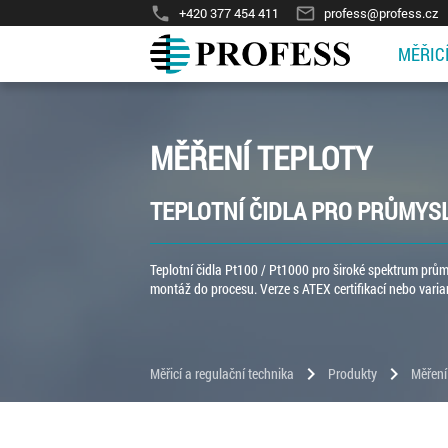
phone
mail_outline
+420 377 454 411
profess@profess.cz
MĚŘIC
MĚŘENÍ TEPLOTY
TEPLOTNÍ ČIDLA PRO PRŮMYS
Teplotní čidla Pt100 / Pt1000 pro široké spektrum prů
montáž do procesu. Verze s ATEX certifikací nebo var
chevron_right
chevron_right
Měřicí a regulační technika
Produkty
Měření