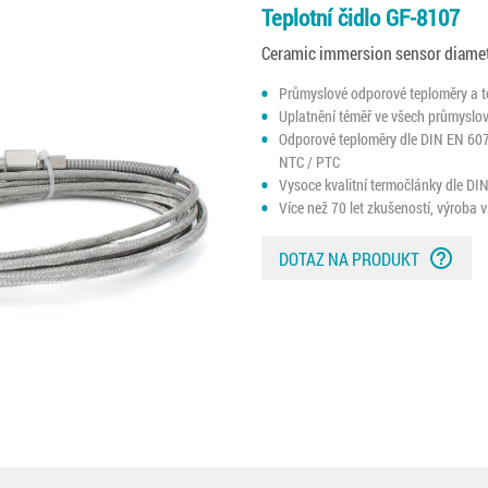
Teplotní čidlo GF-8107
Ceramic immersion sensor diame
Průmyslové odporové teploměry a 
Uplatnění téměř ve všech průmyslov
Odporové teploměry dle DIN EN 607
NTC / PTC
Vysoce kvalitní termočlánky dle DI
Více než 70 let zkušeností, výroba
help_outline
DOTAZ NA PRODUKT