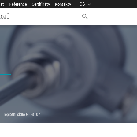
CS
expand_more
vat
Reference
Certifikáty
Kontakty
ROJŮ
search
ight
Teplotní čidlo GF-8107