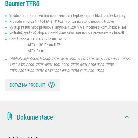
Baumer TFR5
Vhodné pro měření vnitřní nebo venkovní teploty a pro chladírenské komory
Provedení nerez 1.4404 (AISI 316L), montáž na stěnu nebo na trubku
Výstup Pt100 nebo proudová smyčka 4...20 mA s možností komunikace HART
Volitelně grafický displej CombiView nebo BattTemp s provozem na baterii
Certifikace ATEX II 1G Ex ia IIC T4/T5
ATEX II 3G Ex nA II T5
ATEX Ex ia
Příklady objednacích kódů: TFR5-A531.1901.0000, TFR5-A531.6001.0000, TFR5-
A532.2321.0000, TFR5-A534.1001.0200, TFR5-A534.3100.0000, TFR5-
CB31.2301.0000, TFR5-C132.2001.0000, TFR5-E132.2001.0000
help_outline
DOTAZ NA PRODUKT
attach_file
Dokumentace
expand_less