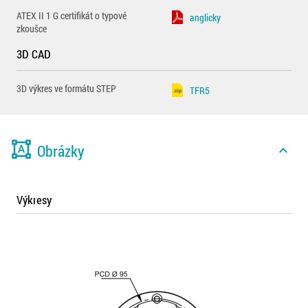
ATEX II 1 G certifikát o typové
anglicky
zkoušce
3D CAD
3D výkres ve formátu STEP
TFR5
format_shapes
Obrázky
expand_less
Výkresy