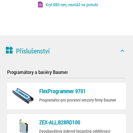
Kryt Ø80 mm, montáž na potrubí
widgets
Příslušenství
expand_less
Programátory a bariéry Baumer
FlexProgrammer 9701
Programátor pro procesní senzory firmy Baumer
ZEX-ALL.B28RD100
Dvoukanálová jiskrově bezpečná oddělovací