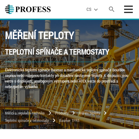
search
expand_more
CS
MĚŘENÍ TEPLOTY
TEPLOTNÍ SPÍNAČE A TERMOSTATY
Elektronické teplotní spínače Baumer a mechanické teplotní spínače Bourdon
sepnou nebo rozepnou kontakty při dosažení nastavené teploty. K dispozici jsou
verze s displejem, analogovým výstupem nebo ATEX verze do prostředí s
nebezpečím výbuchu.
chevron_right
chevron_right
chevron_right
Měřicí a regulační technika
Produkty
Měření teploty
chevron_right
Teplotní spínače a termostaty
Baumer TFR5