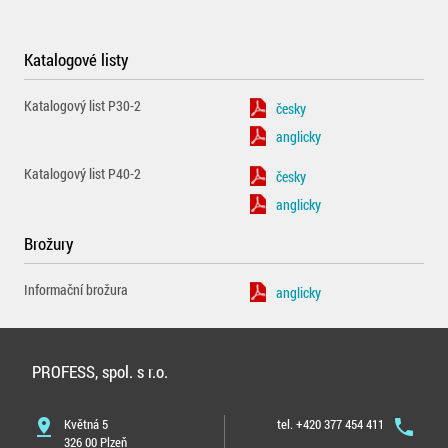
Katalogové listy
Katalogový list P30-2
česky
anglicky
Katalogový list P40-2
česky
anglicky
Brožury
Informační brožura
anglicky
PROFESS, spol. s r.o.
pin_drop
Květná 5
tel. +420 377 454 411
phone
326 00 Plzeň