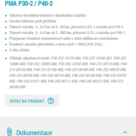
PMA P30-2 / P40-2
Výborná reprodukovatelnost a dlouhodobá stabilita
Vysoká odolnost proti přetížení
Tlakové rozsahy 0...0,4 bar až 0...40 bar, přesnost 0,5% z rozsahu pro P30-2
Tlakové rozsahy 0...0,4 bar až 0...400 bar, přesnost 0,3% z rozsahu pro P40-2
Připojovací šroubení manometrové nebo s čelní oddělovací membránou
Šroubení i pouzdro převodníku z nerez oceli 1.4404 (AISI 316L)
3 roky záruka
Příklady objednacích kódů: P30-212-10120-000, P30-222-10100-001, P30-232-
10080-000, P30-252-10050-000, P30-252-10100-000, P40-212-00110-000, P40-
212-00120-000, P40-212-01100-000, P40-222-00180-000, P40-232-00070-000,
P40-232-00100-000, P40-232-00110-000, P40-232-00120-000, P40-232-01070-
000, P40-232-01071-000, P40-242-00111-000, P40-242-00121-000, P40-272-
00100-000
help_outline
DOTAZ NA PRODUKT
attach_file
Dokumentace
expand_less