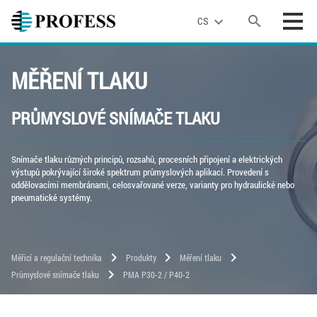
search
expand_more
CS
MĚŘENÍ TLAKU
PRŮMYSLOVÉ SNÍMAČE TLAKU
Snímače tlaku různých principů, rozsahů, procesních připojení a elektrických
výstupů pokrývající široké spektrum průmyslových aplikací. Provedení s
oddělovacími membránami, celosvařované verze, varianty pro hydraulické nebo
pneumatické systémy.
chevron_right
chevron_right
chevron_right
Měřicí a regulační technika
Produkty
Měření tlaku
chevron_right
Průmyslové snímače tlaku
PMA P30-2 / P40-2