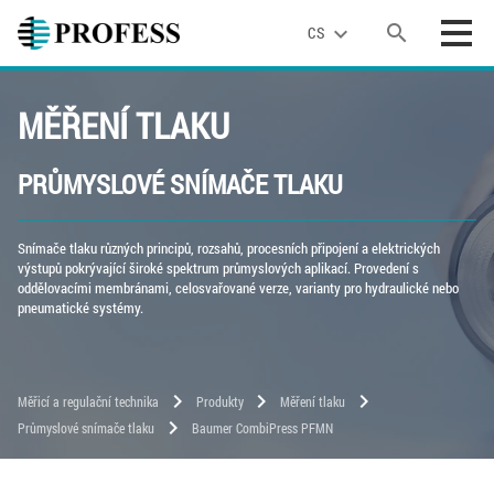
search
expand_more
CS
MĚŘENÍ TLAKU
PRŮMYSLOVÉ SNÍMAČE TLAKU
Snímače tlaku různých principů, rozsahů, procesních připojení a elektrických
výstupů pokrývající široké spektrum průmyslových aplikací. Provedení s
oddělovacími membránami, celosvařované verze, varianty pro hydraulické nebo
pneumatické systémy.
chevron_right
chevron_right
chevron_right
Měřicí a regulační technika
Produkty
Měření tlaku
chevron_right
Průmyslové snímače tlaku
Baumer CombiPress PFMN