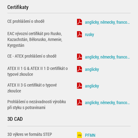
Certifikaty
CE prohlášení o shodě
anglicky, německy, francouzsky
EAC vývozní certifikát pro Rusko,
rusky
Kazachstán, Bělorusko, Armenie,
Kyrgystán
CE - ATEX prohlášení o shodě
anglicky, německy, francouzsky
ATEX II 1 G & ATEX II 1 D certifikát o
anglicky
typové zkoušce
ATEX II 3 G certifikát o typové
anglicky
zkoušce
Prohlášení o nezávadnosti výrobku
anglicky, německy, francouzsky
při styku s potravinami
3D CAD
3D výkres ve formátu STEP
PFMN