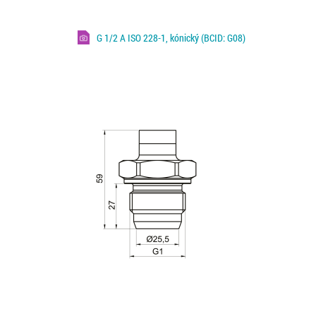
G 1/2 A ISO 228-1, kónický (BCID: G08)