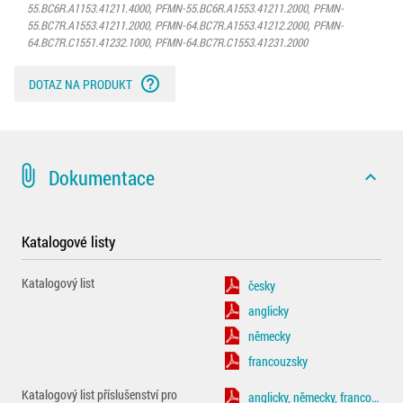
55.BC6R.A1153.41211.4000, PFMN-55.BC6R.A1553.41211.2000, PFMN-
55.BC7R.A1553.41211.2000, PFMN-64.BC7R.A1553.41212.2000, PFMN-
64.BC7R.C1551.41232.1000, PFMN-64.BC7R.C1553.41231.2000
help_outline
DOTAZ NA PRODUKT
attach_file
Dokumentace
expand_less
Katalogové listy
Katalogový list
česky
anglicky
německy
francouzsky
Katalogový list příslušenství pro
anglicky, německy, francouzsky