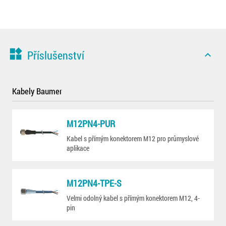
widgets
Příslušenství
expand_less
Kabely Baumer
M12PN4-PUR
Kabel s přímým konektorem M12 pro průmyslové
aplikace
M12PN4-TPE-S
Velmi odolný kabel s přímým konektorem M12, 4-
pin