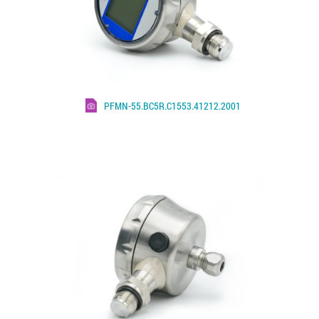
PFMN-55.BC5R.C1553.41212.2001