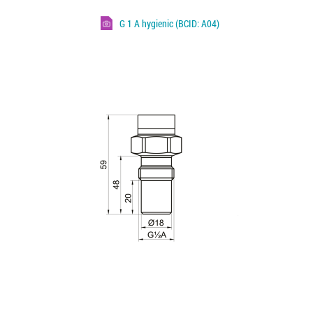
G 1 A hygienic (BCID: A04)