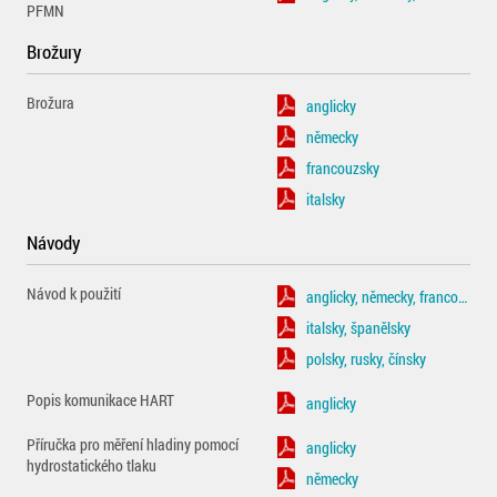
PFMN
Brožury
Brožura
anglicky
německy
francouzsky
italsky
Návody
Návod k použití
anglicky, německy, francouzsky
italsky, španělsky
polsky, rusky, čínsky
Popis komunikace HART
anglicky
Příručka pro měření hladiny pomocí
anglicky
hydrostatického tlaku
německy