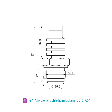
G 1 A hygienic s chladícím krčkem (BCID: A04)