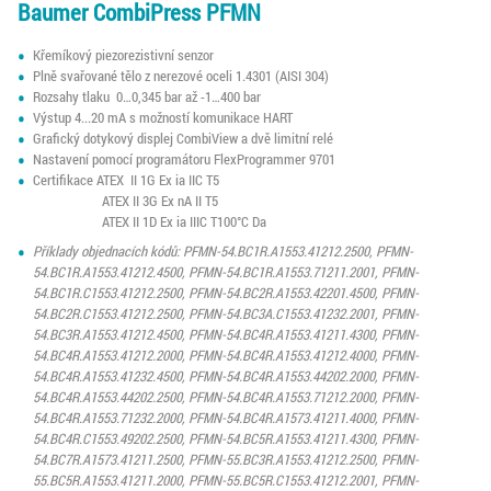
Baumer CombiPress PFMN
Křemíkový piezorezistivní senzor
Plně svařované tělo z nerezové oceli 1.4301 (AISI 304)
Rozsahy tlaku 0…0,345 bar až -1…400 bar
Výstup 4...20 mA s možností komunikace HART
Grafický dotykový displej CombiView a dvě limitní relé
Nastavení pomocí programátoru FlexProgrammer 9701
Certifikace ATEX II 1G Ex ia IIC T5
ATEX II 3G Ex nA II T5
ATEX II 1D Ex ia IIIC T100°C Da
Příklady objednacích kódů: PFMN-54.BC1R.A1553.41212.2500, PFMN-
54.BC1R.A1553.41212.4500, PFMN-54.BC1R.A1553.71211.2001, PFMN-
54.BC1R.C1553.41212.2500, PFMN-54.BC2R.A1553.42201.4500, PFMN-
54.BC2R.C1553.41212.2500, PFMN-54.BC3A.C1553.41232.2001, PFMN-
54.BC3R.A1553.41212.4500, PFMN-54.BC4R.A1553.41211.4300, PFMN-
54.BC4R.A1553.41212.2000, PFMN-54.BC4R.A1553.41212.4000, PFMN-
54.BC4R.A1553.41232.4500, PFMN-54.BC4R.A1553.44202.2000, PFMN-
54.BC4R.A1553.44202.2500, PFMN-54.BC4R.A1553.71212.2000, PFMN-
54.BC4R.A1553.71232.2000, PFMN-54.BC4R.A1573.41211.4000, PFMN-
54.BC4R.C1553.49202.2500, PFMN-54.BC5R.A1553.41211.4300, PFMN-
54.BC7R.A1573.41211.2500, PFMN-55.BC3R.A1553.41212.2500, PFMN-
55.BC5R.A1553.41211.2000, PFMN-55.BC5R.C1553.41212.2001, PFMN-