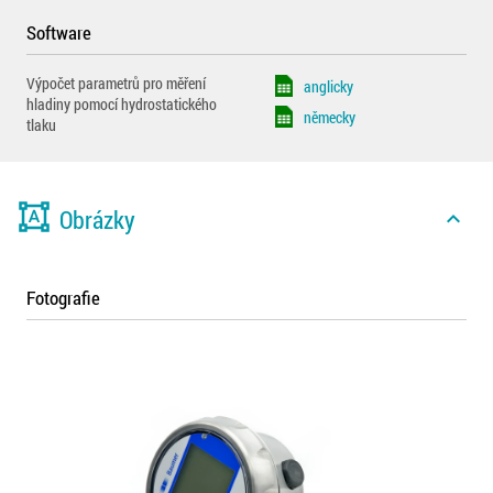
Software
Výpočet parametrů pro měření
anglicky
hladiny pomocí hydrostatického
německy
tlaku
format_shapes
Obrázky
expand_less
Fotografie