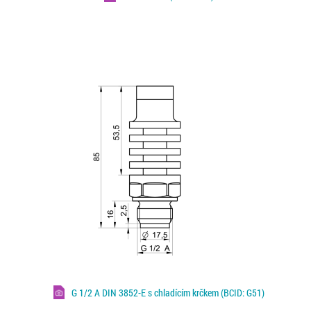
G 1/2 A DIN 3852-E s chladícím krčkem (BCID: G51)