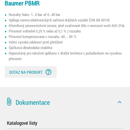
Baumer PBMR
Rozsahy tlaku -1…0 bar až 0…40 bar
Splňuje normu elektronických zařízení drážních vozidel ČSN EN 50155
Křemíkový piezorezistivní senzor, plně svařované tělo z nerezové oceli AISI 316L
Přesnost volitelně 0,25 % nebo až 0,1 % z rozsahu
Přesnost kompenzovaná v rozsahu -40 ... 85 °C
Velmi vysoká odolnost proti přetížení
Špičková dlouhodobá stabilita
Doporučený pro náročné aplikace v drážní technice s požadavkem na vysokou
přesnost.
help_outline
DOTAZ NA PRODUKT
attach_file
Dokumentace
expand_less
Katalogové listy