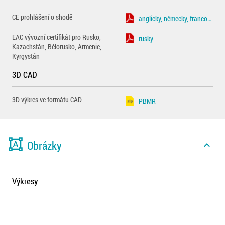
CE prohlášení o shodě
anglicky, německy, francouzsky
EAC vývozní certifikát pro Rusko,
rusky
Kazachstán, Bělorusko, Armenie,
Kyrgystán
3D CAD
3D výkres ve formátu CAD
PBMR
format_shapes
Obrázky
expand_less
Výkresy