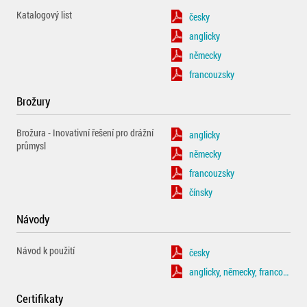
Katalogový list
česky
anglicky
německy
francouzsky
Brožury
Brožura - Inovativní řešení pro drážní
anglicky
průmysl
německy
francouzsky
čínsky
Návody
Návod k použití
česky
anglicky, německy, francouzsky
Certifikaty