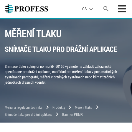
search
expand_more
CS
MĚŘENÍ TLAKU
SNÍMAČE TLAKU PRO DRÁŽNÍ APLIKACE
Snímače tlaku splňující normu EN 50155 vyvinuté na základě zákaznické
specifikace pro drážní aplikace, například pro měření tlaku v pneumatických
systémech pantografů, měření v brzdných systémech nebo klimatizačních
jednotkách drážních vozidel.
chevron_right
chevron_right
chevron_right
Měřicí a regulační technika
Produkty
Měření tlaku
chevron_right
Snímače tlaku pro drážní aplikace
Baumer PBMR