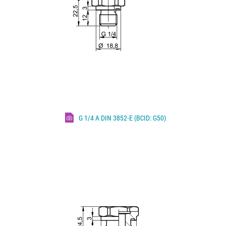
G 1/4 A DIN 3852-E (BCID: G50)