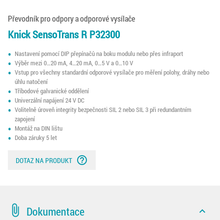
Převodník pro odpory a odporové vysílače
Knick SensoTrans R P32300
Nastavení pomocí DIP přepínačů na boku modulu nebo přes infraport
Výběr mezi 0…20 mA, 4…20 mA, 0…5 V a 0…10 V
Vstup pro všechny standardní odporové vysílače pro měření polohy, dráhy nebo
úhlu natočení
Tříbodové galvanické oddělení
Univerzální napájení 24 V DC
Volitelně úroveň integrity bezpečnosti SIL 2 nebo SIL 3 při redundantním
zapojení
Montáž na DIN lištu
Doba záruky 5 let
help_outline
DOTAZ NA PRODUKT
attach_file
Dokumentace
expand_less