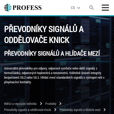
search
expand_more
CS
PŘEVODNÍKY SIGNÁLŮ A
ODDĚLOVAČE KNICK
PŘEVODNÍKY SIGNÁLŮ A HLÍDAČE MEZÍ
Univerzální převodníky pro odpory, odporové vysílače nebo další signály z
termočlánků, odporových teploměrů a tenzometrů. Volitelně úroveň integrity
bezpečnosti SIL2 nebo SIL3. Hlídač mezí standardních signálů s výstupní relé s
přepínacími kontakty.
chevron_right
chevron_right
Měřicí a regulační technika
Produkty
chevron_right
chevron_right
Převodníky signálů a oddělovače Knick
Převodníky signálů a hlídače mezí