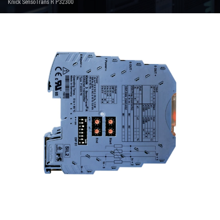
Knick SensoTrans R P32300