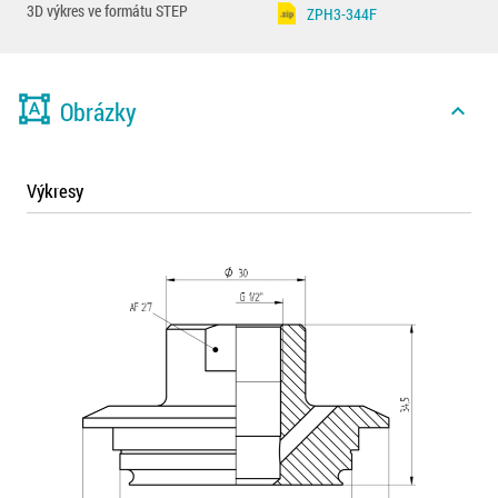
3D výkres ve formátu STEP
ZPH3-344F
format_shapes
Obrázky
expand_less
Výkresy