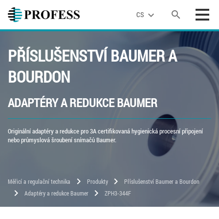
search
expand_more
CS
PŘÍSLUŠENSTVÍ BAUMER A
BOURDON
ADAPTÉRY A REDUKCE BAUMER
Originální adaptéry a redukce pro 3A certifikovaná hygienická procesní připojení
nebo průmyslová šroubení snímačů Baumer.
chevron_right
chevron_right
Měřicí a regulační technika
Produkty
Příslušenství Baumer a Bourdon
chevron_right
chevron_right
Adaptéry a redukce Baumer
ZPH3-344F