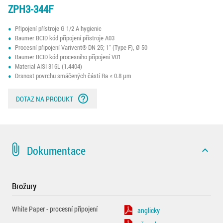
ZPH3-344F
Připojení přístroje G 1/2 A hygienic
Baumer BCID kód připojení přístroje A03
Procesní připojení Varivent® DN 25; 1" (Type F), Ø 50
Baumer BCID kód procesního připojení V01
Material AISI 316L (1.4404)
Drsnost povrchu smáčených částí Ra ≤ 0.8 µm
help_outline
DOTAZ NA PRODUKT
attach_file
Dokumentace
expand_less
Brožury
White Paper - procesní připojení
anglicky