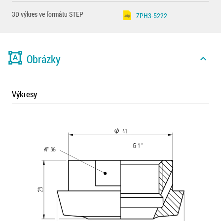
3D výkres ve formátu STEP
ZPH3-5222
format_shapes
Obrázky
expand_less
Výkresy