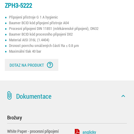
ZPH3-5222
Připojení přístroje G 1 A hygienic
Baumer BCID kód připojení přístroje A04
Procesní připojení DIN 11851 (mlékárenské připojení), DN32
Baumer BCID kód procesního připojení D02
Material AISI 316L (1.4404)
Drsnost povrchu smáčených částí Ra ≤ 0.8 µm
Maximální tlak 40 bar
help_outline
DOTAZ NA PRODUKT
attach_file
Dokumentace
expand_less
Brožury
White Paper - procesní připojení
anglicky