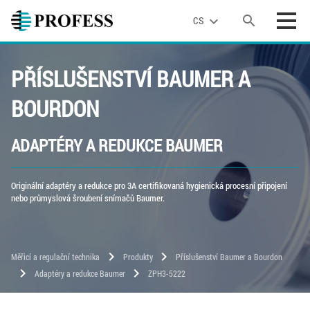
search
expand_more
CS
PŘÍSLUŠENSTVÍ BAUMER A
BOURDON
ADAPTÉRY A REDUKCE BAUMER
Originální adaptéry a redukce pro 3A certifikovaná hygienická procesní připojení
nebo průmyslová šroubení snímačů Baumer.
chevron_right
chevron_right
Měřicí a regulační technika
Produkty
Příslušenství Baumer a Bourdon
chevron_right
chevron_right
Adaptéry a redukce Baumer
ZPH3-5222