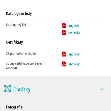
Katalogové listy
Katalogový list
anglicky
německy
Certifikaty
CE prohlášení o shodě
anglicky
cULus certifikace pro Severní
anglicky
Ameriku
format_shapes
Obrázky
expand_less
Fotografie