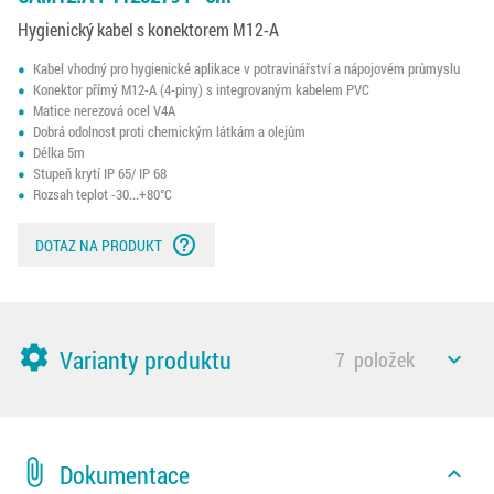
Hygienický kabel s konektorem M12-A
Kabel vhodný pro hygienické aplikace v potravinářství a nápojovém průmyslu
Konektor přímý M12-A (4-piny) s integrovaným kabelem PVC
Matice nerezová ocel V4A
Dobrá odolnost proti chemickým látkám a olejům
Délka 5m
Stupeň krytí IP 65/ IP 68
Rozsah teplot -30...+80°C
help_outline
DOTAZ NA PRODUKT
settings
Varianty produktu
7
položek
expand_less
attach_file
Dokumentace
expand_less