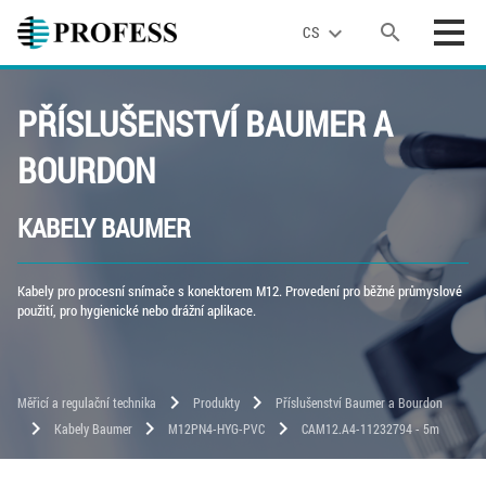
search
expand_more
CS
PŘÍSLUŠENSTVÍ BAUMER A
BOURDON
KABELY BAUMER
Kabely pro procesní snímače s konektorem M12. Provedení pro běžné průmyslové
použití, pro hygienické nebo drážní aplikace.
chevron_right
chevron_right
Měřicí a regulační technika
Produkty
Příslušenství Baumer a Bourdon
chevron_right
chevron_right
chevron_right
Kabely Baumer
M12PN4-HYG-PVC
CAM12.A4-11232794 - 5m