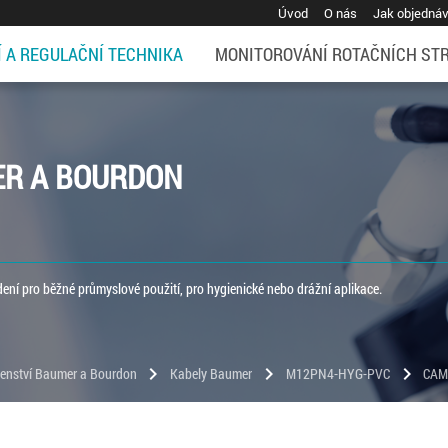
Úvod
O nás
Jak objedná
Í A REGULAČNÍ TECHNIKA
MONITOROVÁNÍ ROTAČNÍCH ST
ER A BOURDON
ní pro běžné průmyslové použití, pro hygienické nebo drážní aplikace.
chevron_right
chevron_right
chevron_right
šenství Baumer a Bourdon
Kabely Baumer
M12PN4-HYG-PVC
CAM