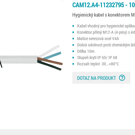
CAM12.A4-11232795 - 1
Hygienický kabel s konektorem 
Kabel vhodný pro hygienické aplika
Konektor přímý M12-A (4-piny) s 
Matice nerezová ocel V4A
Dobrá odolnost proti chemickým lá
Délka 10m
Stupeň krytí IP 65/ IP 68
Rozsah teplot -30...+80°C
help_outline
DOTAZ NA PRODUKT