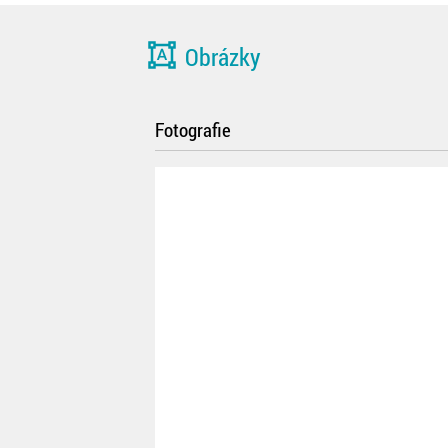
format_shapes
Obrázky
Fotografie