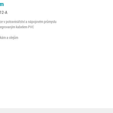
0m
M12-A
ce v potravinářství a nápojovém průmyslu
integrovaným kabelem PVC
tkám a olejům