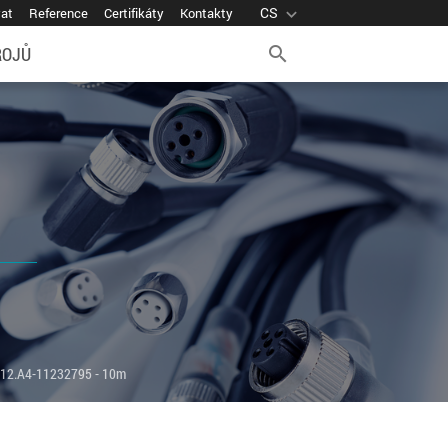
CS
expand_more
vat
Reference
Certifikáty
Kontakty
ROJŮ
search
12.A4-11232795 - 10m