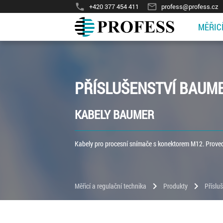
phone
mail_outline
+420 377 454 411
profess@profess.cz
MĚŘIC
PŘÍSLUŠENSTVÍ BAUM
KABELY BAUMER
Kabely pro procesní snímače s konektorem M12. Provede
chevron_right
chevron_right
Měřicí a regulační technika
Produkty
Příslu