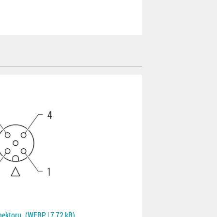
nektoru
(WEBP | 7,72 kB)