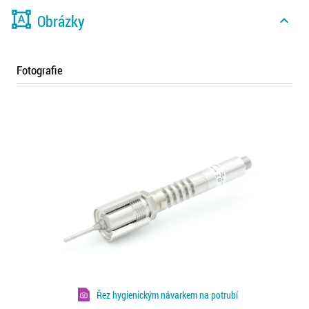
format_shapes
Obrázky
expand_less
Fotografie
Řez hygienickým návarkem na potrubí