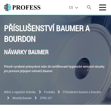
search
expand_more
CS
PŘÍSLUŠENSTVÍ BAUMER A
BOURDON
NÁVARKY BAUMER
Přesně vyrobené průmyslové nebo 3A certifikované hygienické nerezové návarky
pro procesní připojení snímačů Baumer.
chevron_right
chevron_right
Měřicí a regulační technika
Produkty
Příslušenství Baumer a Bourdon
chevron_right
chevron_right
Návarky Baumer
ZPW2-327