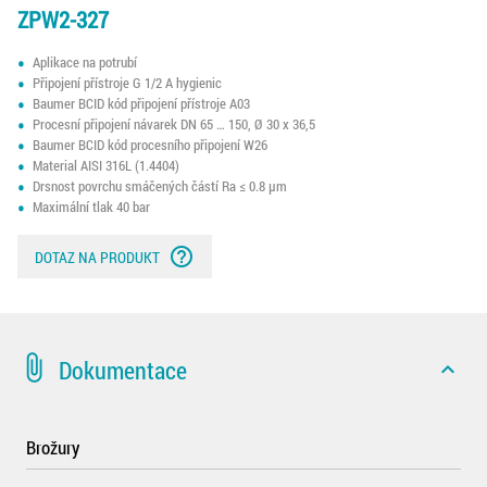
ZPW2-327
Aplikace na potrubí
Připojení přístroje G 1/2 A hygienic
Baumer BCID kód připojení přístroje A03
Procesní připojení návarek DN 65 … 150, Ø 30 x 36,5
Baumer BCID kód procesního připojení W26
Material AISI 316L (1.4404)
Drsnost povrchu smáčených částí Ra ≤ 0.8 µm
Maximální tlak 40 bar
help_outline
DOTAZ NA PRODUKT
attach_file
Dokumentace
expand_less
Brožury