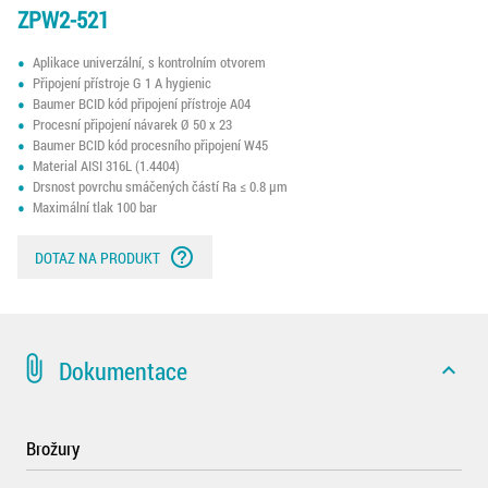
ZPW2-521
Aplikace univerzální, s kontrolním otvorem
Připojení přístroje G 1 A hygienic
Baumer BCID kód připojení přístroje A04
Procesní připojení návarek Ø 50 x 23
Baumer BCID kód procesního připojení W45
Material AISI 316L (1.4404)
Drsnost povrchu smáčených částí Ra ≤ 0.8 µm
Maximální tlak 100 bar
help_outline
DOTAZ NA PRODUKT
attach_file
Dokumentace
expand_less
Brožury