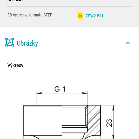
3D výkres ve formátu STEP
ZPW2-521
format_shapes
Obrázky
expand_less
Výkresy