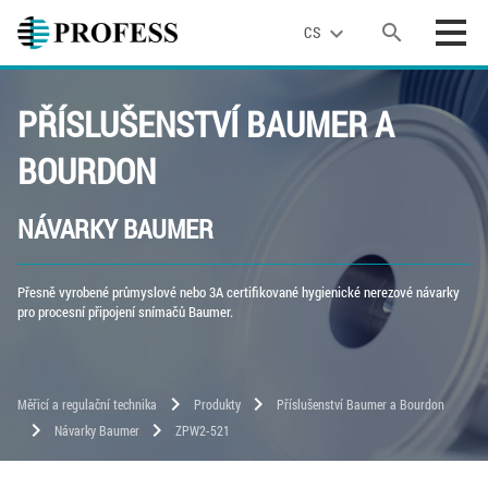
search
expand_more
CS
PŘÍSLUŠENSTVÍ BAUMER A
BOURDON
NÁVARKY BAUMER
Přesně vyrobené průmyslové nebo 3A certifikované hygienické nerezové návarky
pro procesní připojení snímačů Baumer.
chevron_right
chevron_right
Měřicí a regulační technika
Produkty
Příslušenství Baumer a Bourdon
chevron_right
chevron_right
Návarky Baumer
ZPW2-521