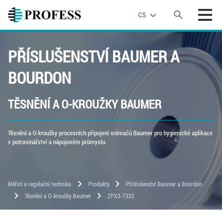
search
expand_more
CS
PŘÍSLUŠENSTVÍ BAUMER A
BOURDON
TĚSNĚNÍ A O-KROUŽKY BAUMER
Těsnění a O-kroužky procesních připojení snímačů Baumer pro hygienické aplikace
v potravinářství a nápojovém průmyslu.
chevron_right
chevron_right
Měřicí a regulační technika
Produkty
Příslušenství Baumer a Bourdon
chevron_right
chevron_right
Těsnění a O-kroužky Baumer
ZPX3-7332