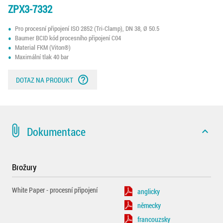
ZPX3-7332
Pro procesní připojení ISO 2852 (Tri-Clamp), DN 38, Ø 50.5
Baumer BCID kód procesního připojení C04
Material FKM (Viton®)
Maximální tlak 40 bar
help_outline
DOTAZ NA PRODUKT
attach_file
Dokumentace
expand_less
Brožury
White Paper - procesní připojení
anglicky
německy
francouzsky