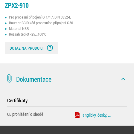
ZPX2-910
Pro procesní připojení G 1/4 A DIN 3852-E
Baumer BCID kód procesního připojení G50
Material NBR
Rozsah teplot -25...100°C
help_outline
DOTAZ NA PRODUKT
attach_file
Dokumentace
expand_less
Certifikaty
CE prohlášení o shodě
anglicky, česky, ...