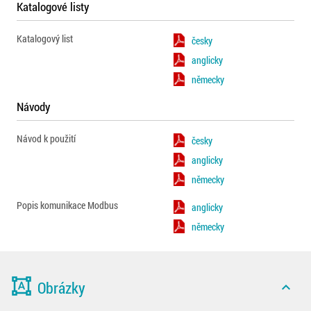
Katalogové listy
Katalogový list
česky
anglicky
německy
Návody
Návod k použití
česky
anglicky
německy
Popis komunikace Modbus
anglicky
německy
format_shapes
Obrázky
expand_less