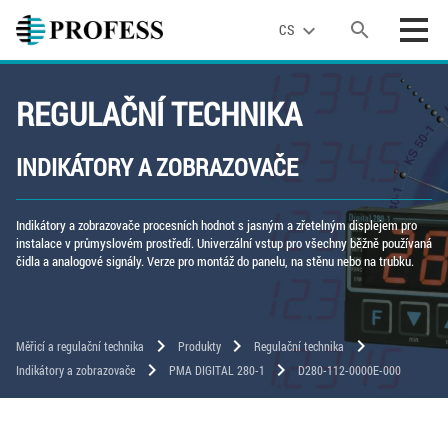
search
expand_more
CS
REGULAČNÍ TECHNIKA
INDIKÁTORY A ZOBRAZOVAČE
Indikátory a zobrazovače procesních hodnot s jasným a zřetelným displejem pro
instalace v průmyslovém prostředí. Univerzální vstup pro všechny běžně používaná
čidla a analogové signály. Verze pro montáž do panelu, na stěnu nebo na trubku.
chevron_right
chevron_right
chevron_right
Měřicí a regulační technika
Produkty
Regulační technika
chevron_right
chevron_right
Indikátory a zobrazovače
PMA DIGITAL 280-1
D280-112-0000E-000