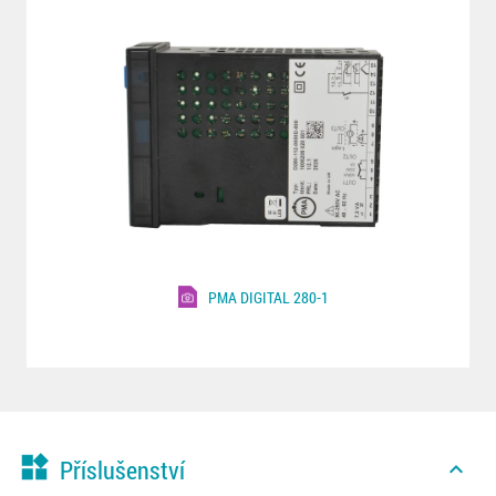
PMA DIGITAL 280-1
widgets
Příslušenství
expand_less