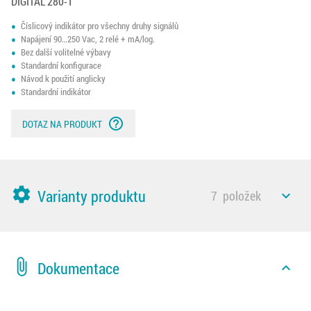
DIGITAL 280-1
Číslicový indikátor pro všechny druhy signálů
Napájení 90…250 Vac, 2 relé + mA/log.
Bez další volitelné výbavy
Standardní konfigurace
Návod k použití anglicky
Standardní indikátor
help_outline
DOTAZ NA PRODUKT
settings
Varianty produktu
7
položek
expand_less
attach_file
Dokumentace
expand_less