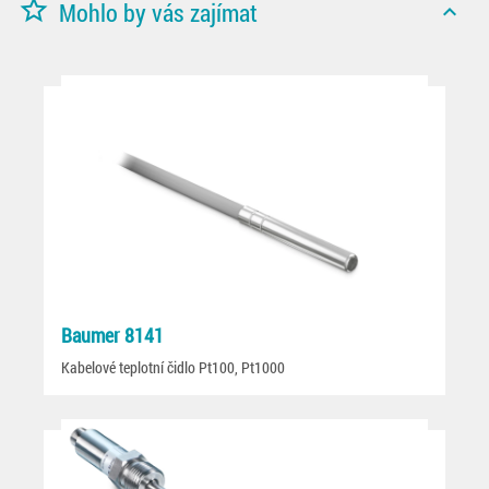
star_border
Mohlo by vás zajímat
expand_less
Baumer 8141
Kabelové teplotní čidlo Pt100, Pt1000