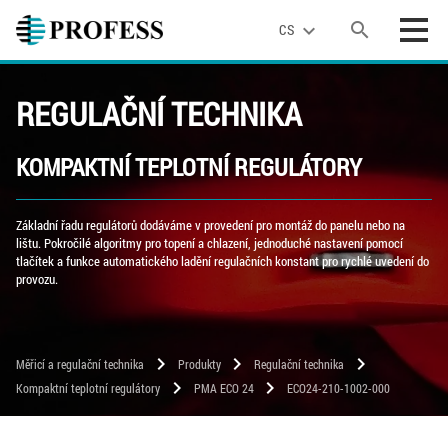
search
expand_more
CS
REGULAČNÍ TECHNIKA
KOMPAKTNÍ TEPLOTNÍ REGULÁTORY
Základní řadu regulátorů dodáváme v provedení pro montáž do panelu nebo na
lištu. Pokročilé algoritmy pro topení a chlazení, jednoduché nastavení pomocí
tlačítek a funkce automatického ladění regulačních konstant pro rychlé uvedení do
provozu.
chevron_right
chevron_right
chevron_right
Měřicí a regulační technika
Produkty
Regulační technika
chevron_right
chevron_right
Kompaktní teplotní regulátory
PMA ECO 24
ECO24-210-1002-000