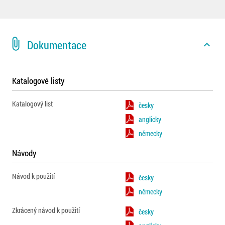
attach_file
Dokumentace
expand_less
Katalogové listy
Katalogový list
česky
anglicky
německy
Návody
Návod k použití
česky
německy
Zkrácený návod k použití
česky