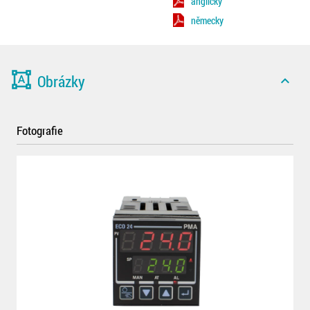
anglicky
německy
format_shapes
Obrázky
expand_less
Fotografie