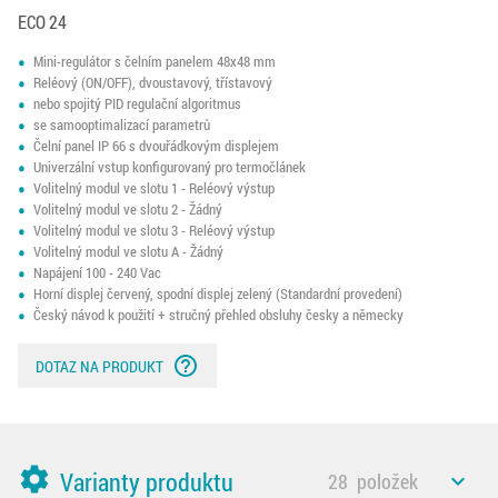
ECO 24
Mini-regulátor s čelním panelem 48x48 mm
Reléový (ON/OFF), dvoustavový, třístavový
nebo spojitý PID regulační algoritmus
se samooptimalizací parametrů
Čelní panel IP 66 s dvouřádkovým displejem
Univerzální vstup konfigurovaný pro termočlánek
Volitelný modul ve slotu 1 - Reléový výstup
Volitelný modul ve slotu 2 - Žádný
Volitelný modul ve slotu 3 - Reléový výstup
Volitelný modul ve slotu A - Žádný
Napájení 100 - 240 Vac
Horní displej červený, spodní displej zelený (Standardní provedení)
Český návod k použití + stručný přehled obsluhy česky a německy
help_outline
DOTAZ NA PRODUKT
settings
Varianty produktu
28
položek
expand_less