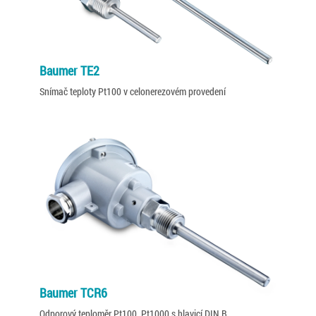
Baumer TE2
Snímač teploty Pt100 v celonerezovém provedení
Baumer TCR6
Odporový teploměr Pt100, Pt1000 s hlavicí DIN B