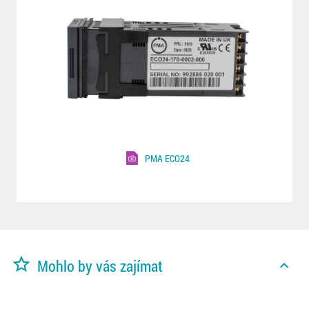
PMA ECO24
star_border
Mohlo by vás zajímat
expand_less