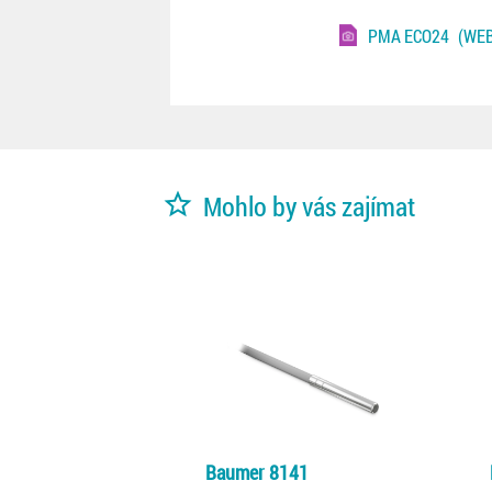
PMA ECO24
(WEB
star_border
Mohlo by vás zajímat
Baumer 8141