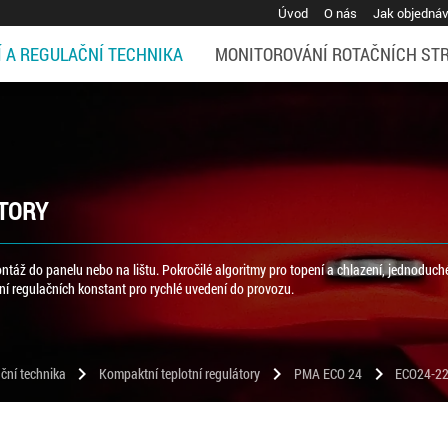
Úvod
O nás
Jak objedná
Í A REGULAČNÍ TECHNIKA
MONITOROVÁNÍ ROTAČNÍCH ST
ÁTORY
táž do panelu nebo na lištu. Pokročilé algoritmy pro topení a chlazení, jednoduch
ní regulačních konstant pro rychlé uvedení do provozu.
chevron_right
chevron_right
chevron_right
ční technika
Kompaktní teplotní regulátory
PMA ECO 24
ECO24-22