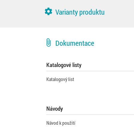
settings
Varianty produktu
attach_file
Dokumentace
Katalogové listy
Katalogový list
Návody
Návod k použití