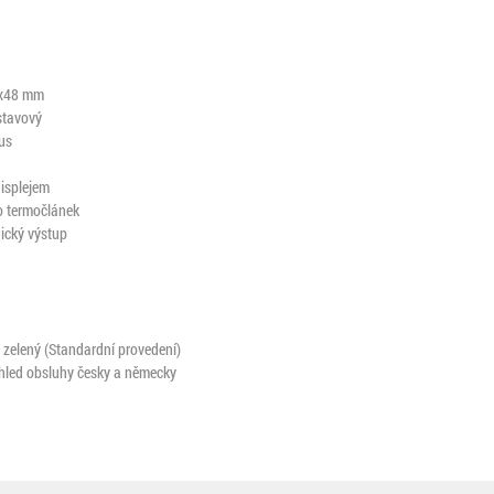
8x48 mm
stavový
mus
isplejem
o termočlánek
gický výstup
j zelený (Standardní provedení)
ehled obsluhy česky a německy