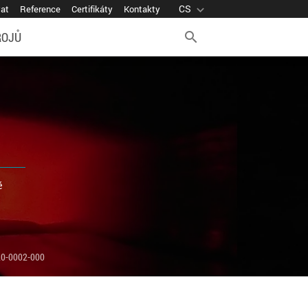
CS
expand_more
vat
Reference
Certifikáty
Kontakty
ROJŮ
search
é
0-0002-000