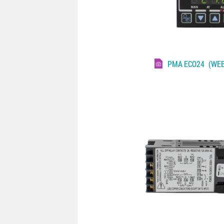
PMA ECO24
(WEB