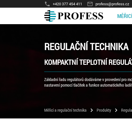
phone
mail_outline
+420 377 454 411
profess@profess.cz
MĚŘIC
REGULAČNÍ TECHNIKA
KOMPAKTNÍ TEPLOTNÍ REGUL
Základní řadu regulátorů dodáváme v provedení pro mon
nastavení pomocí tlačítek a funkce automatického ladě
chevron_right
chevron_right
Měřicí a regulační technika
Produkty
Regula