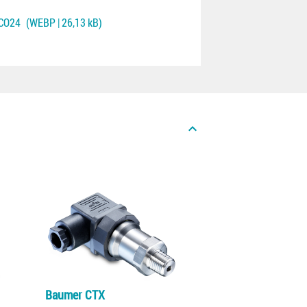
CO24
(WEBP | 26,13 kB)
expand_less
Baumer CTX