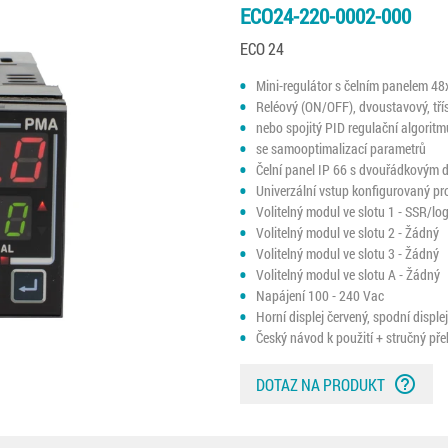
ECO24-220-0002-000
ECO 24
Mini-regulátor s čelním panelem 4
Reléový (ON/OFF), dvoustavový, tří
nebo spojitý PID regulační algorit
se samooptimalizací parametrů
Čelní panel IP 66 s dvouřádkovým d
Univerzální vstup konfigurovaný pr
Volitelný modul ve slotu 1 - SSR/lo
Volitelný modul ve slotu 2 - Žádný
Volitelný modul ve slotu 3 - Žádný
Volitelný modul ve slotu A - Žádný
Napájení 100 - 240 Vac
Horní displej červený, spodní disple
Český návod k použití + stručný př
help_outline
DOTAZ NA PRODUKT