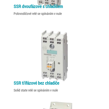
SSR dvoufázové s chladičem
Polovodičové relé se spínáním v nule
SSR třífázové bez chladiče
Solid state relé se spínáním v nule