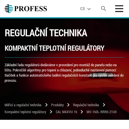
search
expand_more
CS
REGULAČNÍ TECHNIKA
KOMPAKTNÍ TEPLOTNÍ REGULÁTORY
Základní řadu regulátorů dodáváme v provedení pro montáž do panelu nebo na
lištu. Pokročilé algoritmy pro topení a chlazení, jednoduché nastavení pomocí
tlačítek a funkce automatického ladění regulačních konstant pro rychlé uvedení do
provozu.
chevron_right
chevron_right
chevron_right
Měřicí a regulační technika
Produkty
Regulační technika
chevron_right
chevron_right
Kompaktní teplotní regulátory
CAL MAXVU 16
MV-160L-RRR0-21U0