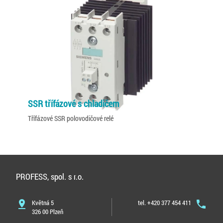
SSR třífázové s chladičem
Třífázové SSR polovodičové relé
PROFESS, spol. s r.o.
pin_drop
Květná 5
tel. +420 377 454 411
phone
326 00 Plzeň