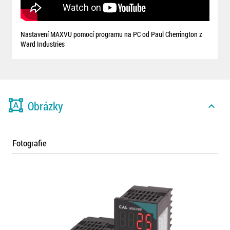
Nastavení MAXVU pomocí programu na PC od Paul Cherrington z
Ward Industries
format_shapes
Obrázky
expand_less
Fotografie