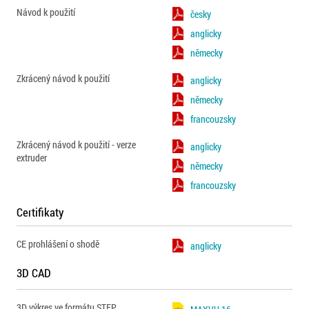
Návod k použití
česky
anglicky
německy
Zkrácený návod k použití
anglicky
německy
francouzsky
Zkrácený návod k použití - verze
anglicky
extruder
německy
francouzsky
Certifikaty
CE prohlášení o shodě
anglicky
3D CAD
3D výkres ve formátu STEP