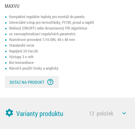
MAXVU
Kompaktní regulátor teploty pro montáž do panelu.
Univerzální vstup pro termočlánky, Pt100, proud a napětí
Reléový (ON/OFF) nebo dvoustavový PID algoritmus
se samooptimalizací regulačních parametrů
Rozměrové provedení 1/16 DIN, 48 x 48 mm
Standardní verze
Napájení 24 Vac/dc
Výstupy 3 x relé
Bez komunikace
Návod k použití česky a anglicky
help_outline
DOTAZ NA PRODUKT
settings
Varianty produktu
12
položek
expand_less