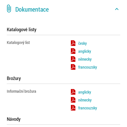
attach_file
Dokumentace
expand_less
Katalogové listy
Katalogový list
česky
anglicky
německy
francouzsky
Brožury
Informační brožura
anglicky
německy
francouzsky
Návody