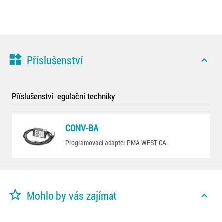
widgets
Příslušenství
expand_less
Příslušenství regulační techniky
CONV-BA
Programovací adaptér PMA WEST CAL
star_border
Mohlo by vás zajímat
expand_less