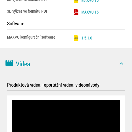
MAXVU 16
3D výkres ve formátu PDF
MAXVU 16
Software
MAXVU konfigurační software
1.5.1.0
movie
Videa
expand_less
Produktová videa, reportážní videa, videonávody