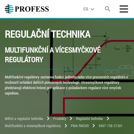
search
expand_more
CS
REGULAČNÍ TECHNIKA
MULTIFUNKČNÍ A VÍCESMYČKOVÉ
REGULÁTORY
Multifunkční regulátory zastanou funkci jednoho nebo více procesních regulátorů s
možností ovládání dalších pomocných technologií. Vícesmyčkové regulátory
představují efektivní řešení pro aplikace s požadavkem regulace více smyček
najednou.
chevron_right
chevron_right
chevron_right
Měřicí a regulační technika
Produkty
Regulační technika
chevron_right
chevron_right
Multifunkční a vícesmyčkové regulátory
PMA RM200
9407-738-21301