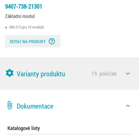
9407-738-21301
Základní modul
RM 213 pro 10 modulů
help_outline
DOTAZ NA PRODUKT
settings
Varianty produktu
15
položek
expand_less
attach_file
Dokumentace
expand_less
Katalogové listy