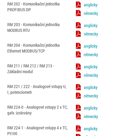
RM 202 - Komunikační jednotka
anglicky
PROFIBUS-DP
německy
RM 203 - Komunikační jednotka
anglicky
MODBUS RTU
německy
RM 204 - Komunikační jednotka
anglicky
Ethernet MODBUS/TCP
německy
RM 211 / RM 212 / RM 213 -
anglicky
Základní modul
německy
RM 221 / 222 - Analogové vstupy U,
anglicky
I, potenciometr
německy
RM 224-0 - Analogové vstupy 2 x TC,
anglicky
galv. izolovány
německy
RM 224-1 - Analogové vstupy 4 x TC,
anglicky
Pt100