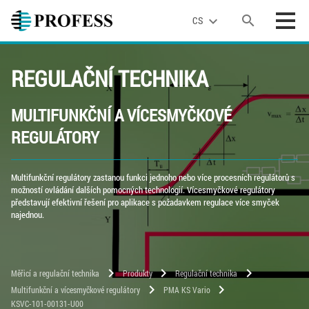
search
expand_more
CS
REGULAČNÍ TECHNIKA
MULTIFUNKČNÍ A VÍCESMYČKOVÉ
REGULÁTORY
Multifunkční regulátory zastanou funkci jednoho nebo více procesních regulátorů s
možností ovládání dalších pomocných technologií. Vícesmyčkové regulátory
představují efektivní řešení pro aplikace s požadavkem regulace více smyček
najednou.
chevron_right
chevron_right
chevron_right
Měřicí a regulační technika
Produkty
Regulační technika
chevron_right
chevron_right
Multifunkční a vícesmyčkové regulátory
PMA KS Vario
KSVC-101-00131-U00