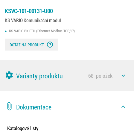
KSVC-101-00131-U00
KS VARIO Komunikační modul
KS VARIO BK ETH (Ethernet Modbus TCP/IP)
help_outline
DOTAZ NA PRODUKT
settings
Varianty produktu
68
položek
expand_less
attach_file
Dokumentace
expand_less
Katalogové listy