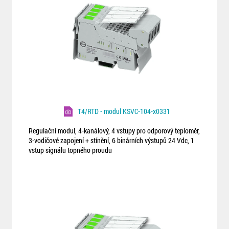
T4/RTD - modul KSVC-104-x0331
Regulační modul, 4-kanálový, 4 vstupy pro odporový teploměr,
3-vodičové zapojení + stínění, 6 binárních výstupů 24 Vdc, 1
vstup signálu topného proudu