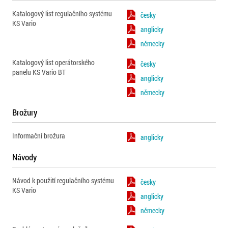
Katalogový list regulačního systému
česky
KS Vario
anglicky
německy
Katalogový list operátorského
česky
panelu KS Vario BT
anglicky
německy
Brožury
Informační brožura
anglicky
Návody
Návod k použití regulačního systému
česky
KS Vario
anglicky
německy