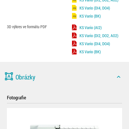
KS Vario (DI4, DO4)
KS Vario (BK)
3D výkres ve formátu PDF
KS Vario (AI2)
KS Vario (DI2, DO2, AO2)
KS Vario (DI4, DO4)
KS Vario (BK)
format_shapes
Obrázky
expand_less
Fotografie