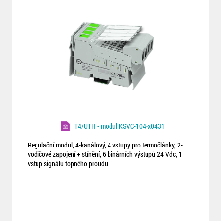
T4/UTH - modul KSVC-104-x0431
Regulační modul, 4-kanálový, 4 vstupy pro termočlánky, 2-
vodičové zapojení + stínění, 6 binárních výstupů 24 Vdc, 1
vstup signálu topného proudu