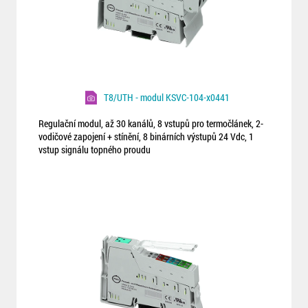
T8/UTH - modul KSVC-104-x0441
Regulační modul, až 30 kanálů, 8 vstupů pro termočlánek, 2-
vodičové zapojení + stínění, 8 binárních výstupů 24 Vdc, 1
vstup signálu topného proudu