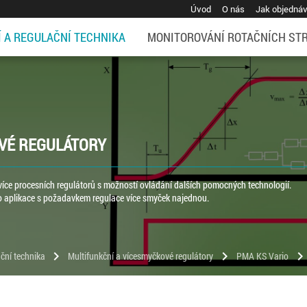
Úvod
O nás
Jak objedná
Í A REGULAČNÍ TECHNIKA
MONITOROVÁNÍ ROTAČNÍCH ST
OVÉ REGULÁTORY
více procesních regulátorů s možností ovládání dalších pomocných technologií.
pro aplikace s požadavkem regulace více smyček najednou.
chevron_right
chevron_right
chevron_righ
ční technika
Multifunkční a vícesmyčkové regulátory
PMA KS Vario