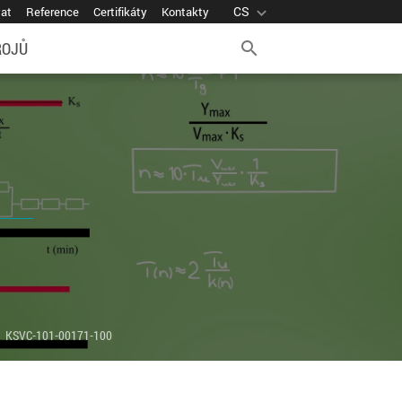
CS
expand_more
vat
Reference
Certifikáty
Kontakty
ROJŮ
search
t
KSVC-101-00171-100