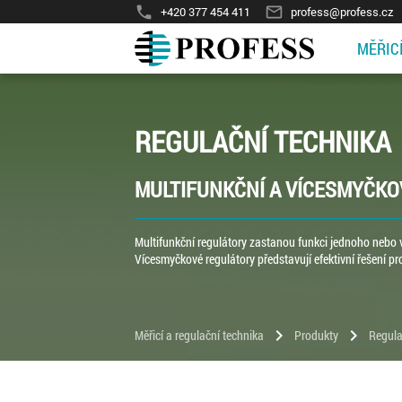
phone
mail_outline
+420 377 454 411
profess@profess.cz
MĚŘIC
REGULAČNÍ TECHNIKA
MULTIFUNKČNÍ A VÍCESMYČK
Multifunkční regulátory zastanou funkci jednoho nebo 
Vícesmyčkové regulátory představují efektivní řešení 
chevron_right
chevron_right
Měřicí a regulační technika
Produkty
Regula