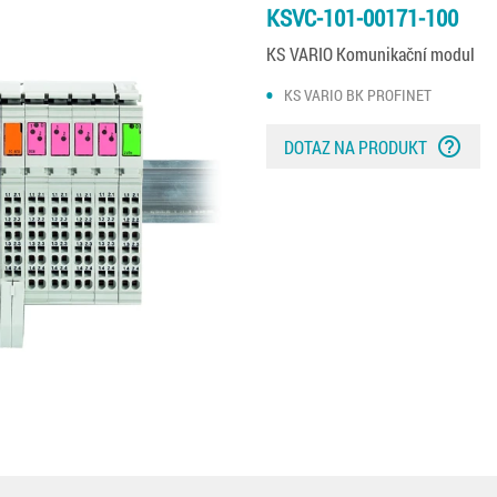
KSVC-101-00171-100
KS VARIO Komunikační modul
KS VARIO BK PROFINET
help_outline
DOTAZ NA PRODUKT