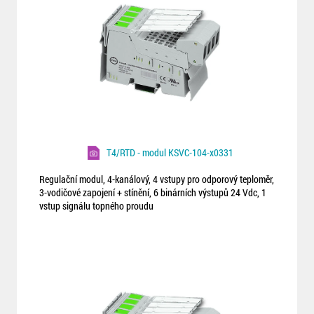
T4/RTD - modul KSVC-104-x0331
Regulační modul, 4-kanálový, 4 vstupy pro odporový teploměr,
3-vodičové zapojení + stínění, 6 binárních výstupů 24 Vdc, 1
vstup signálu topného proudu