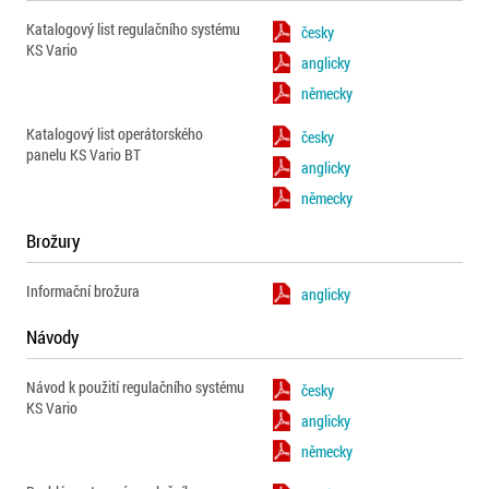
Katalogový list regulačního systému
česky
KS Vario
anglicky
německy
Katalogový list operátorského
česky
panelu KS Vario BT
anglicky
německy
Brožury
Informační brožura
anglicky
Návody
Návod k použití regulačního systému
česky
KS Vario
anglicky
německy