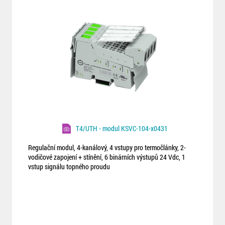
T4/UTH - modul KSVC-104-x0431
Regulační modul, 4-kanálový, 4 vstupy pro termočlánky, 2-
vodičové zapojení + stínění, 6 binárních výstupů 24 Vdc, 1
vstup signálu topného proudu