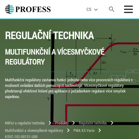
search
expand_more
CS
REGULAČNÍ TECHNIKA
MULTIFUNKČNÍ A VÍCESMYČKOVÉ
REGULÁTORY
Multifunkční regulátory zastanou funkci jednoho nebo více procesních regulátorů s
možností ovládání dalších pomocných technologií. Vícesmyčkové regulátory
představují efektivní řešení pro aplikace s požadavkem regulace více smyček
najednou.
chevron_right
chevron_right
chevron_right
Měřicí a regulační technika
Produkty
Regulační technika
chevron_right
chevron_right
Multifunkční a vícesmyčkové regulátory
PMA KS Vario
KSVC-102-00131-U00