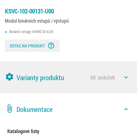
KSVC-102-00131-U00
Modul binárních vstupů / výstupů
Binární vstupy VARIO DI 4/24
help_outline
DOTAZ NA PRODUKT
settings
Varianty produktu
68
položek
expand_less
attach_file
Dokumentace
expand_less
Katalogové listy