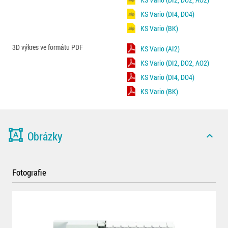
KS Vario (DI4, DO4)
KS Vario (BK)
3D výkres ve formátu PDF
KS Vario (AI2)
KS Vario (DI2, DO2, AO2)
KS Vario (DI4, DO4)
KS Vario (BK)
format_shapes
Obrázky
expand_less
Fotografie