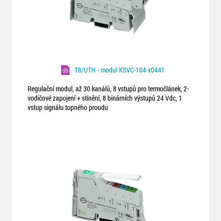
T8/UTH - modul KSVC-104-x0441
Regulační modul, až 30 kanálů, 8 vstupů pro termočlánek, 2-
vodičové zapojení + stínění, 8 binárních výstupů 24 Vdc, 1
vstup signálu topného proudu