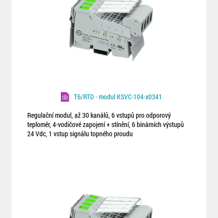
T6/RTD - modul KSVC-104-x0341
Regulační modul, až 30 kanálů, 6 vstupů pro odporový
teploměr, 4-vodičové zapojení + stínění, 6 binárních výstupů
24 Vdc, 1 vstup signálu topného proudu