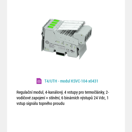
T4/UTH - modul KSVC-104-x0431
Regulační modul, 4-kanálový, 4 vstupy pro termočlánky, 2-
vodičové zapojení + stínění, 6 binárních výstupů 24 Vdc, 1
vstup signálu topného proudu