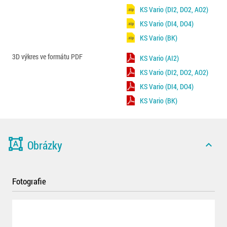
KS Vario (DI2, DO2, AO2)
KS Vario (DI4, DO4)
KS Vario (BK)
3D výkres ve formátu PDF
KS Vario (AI2)
KS Vario (DI2, DO2, AO2)
KS Vario (DI4, DO4)
KS Vario (BK)
format_shapes
Obrázky
expand_less
Fotografie