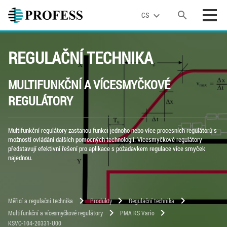
search
expand_more
CS
REGULAČNÍ TECHNIKA
MULTIFUNKČNÍ A VÍCESMYČKOVÉ
REGULÁTORY
Multifunkční regulátory zastanou funkci jednoho nebo více procesních regulátorů s
možností ovládání dalších pomocných technologií. Vícesmyčkové regulátory
představují efektivní řešení pro aplikace s požadavkem regulace více smyček
najednou.
chevron_right
chevron_right
chevron_right
Měřicí a regulační technika
Produkty
Regulační technika
chevron_right
chevron_right
Multifunkční a vícesmyčkové regulátory
PMA KS Vario
KSVC-104-20331-U00