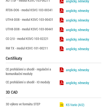
AO 1/SF - modul KSVC-103-00211
anglicky, německy
RTD6-DO6 - modul KSVC-103-00341
anglicky, německy
UTH4-DO8 - modul KSVC-103-00431
anglicky, německy
UTH8-DO8 - modul KSVC-103-00441
anglicky, německy
CO 2/U - modul KSVC-103-02221
anglicky, německy
RM TX - modul KSVC-101-00211
anglicky, německy
Certifikaty
CE prohlášení o shodě - regulační a
anglicky, německy
komunikační moduly
CE prohlášení o shodě - IO moduly
anglicky, německy
3D CAD
3D výkres ve formátu STEP
KS Vario (AI2)