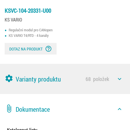
KSVC-104-20331-U00
KS VARIO
Regulační modul pro CANopen
KS VARIO T4/RTD - 4 kanály
help_outline
DOTAZ NA PRODUKT
settings
Varianty produktu
68
položek
expand_less
attach_file
Dokumentace
expand_less
Katalogové listy