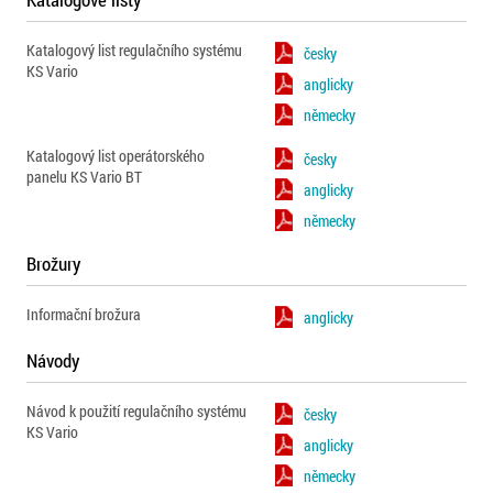
Katalogový list regulačního systému
česky
KS Vario
anglicky
německy
Katalogový list operátorského
česky
panelu KS Vario BT
anglicky
německy
Brožury
Informační brožura
anglicky
Návody
Návod k použití regulačního systému
česky
KS Vario
anglicky
německy