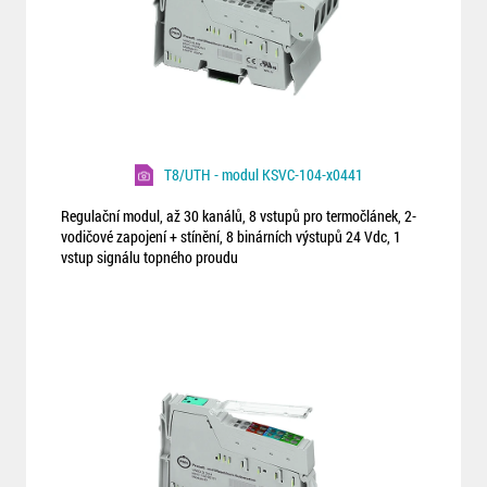
T8/UTH - modul KSVC-104-x0441
Regulační modul, až 30 kanálů, 8 vstupů pro termočlánek, 2-
vodičové zapojení + stínění, 8 binárních výstupů 24 Vdc, 1
vstup signálu topného proudu