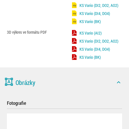
KS Vario (DI2, DO2, AO2)
KS Vario (DI4, DO4)
KS Vario (BK)
3D výkres ve formátu PDF
KS Vario (AI2)
KS Vario (DI2, DO2, AO2)
KS Vario (DI4, DO4)
KS Vario (BK)
format_shapes
Obrázky
expand_less
Fotografie