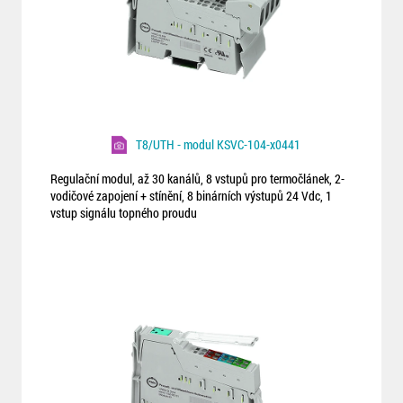
T8/UTH - modul KSVC-104-x0441
Regulační modul, až 30 kanálů, 8 vstupů pro termočlánek, 2-
vodičové zapojení + stínění, 8 binárních výstupů 24 Vdc, 1
vstup signálu topného proudu