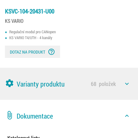
KSVC-104-20431-U00
KS VARIO
Regulační modul pro CANopen
KS VARIO T4/UTH - 4 kanály
help_outline
DOTAZ NA PRODUKT
settings
Varianty produktu
68
položek
expand_less
attach_file
Dokumentace
expand_less
Katalogové listy