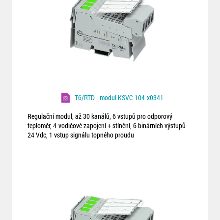
T6/RTD - modul KSVC-104-x0341
Regulační modul, až 30 kanálů, 6 vstupů pro odporový
teploměr, 4-vodičové zapojení + stínění, 6 binárních výstupů
24 Vdc, 1 vstup signálu topného proudu