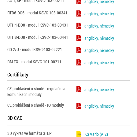
AO 1/SF - modul KSVC-103-00211
anglicky, německy
RTD6-DO6 - modul KSVC-103-00341
anglicky, německy
UTH4-DO8 - modul KSVC-103-00431
anglicky, německy
UTH8-DO8 - modul KSVC-103-00441
anglicky, německy
CO 2/U - modul KSVC-103-02221
anglicky, německy
RM TX - modul KSVC-101-00211
anglicky, německy
Certifikaty
CE prohlášení o shodě - regulační a
anglicky, německy
komunikační moduly
CE prohlášení o shodě - IO moduly
anglicky, německy
3D CAD
3D výkres ve formátu STEP
KS Vario (AI2)