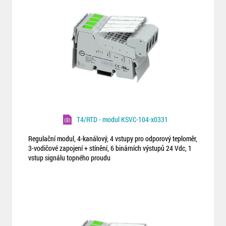
T4/RTD - modul KSVC-104-x0331
Regulační modul, 4-kanálový, 4 vstupy pro odporový teploměr,
3-vodičové zapojení + stínění, 6 binárních výstupů 24 Vdc, 1
vstup signálu topného proudu