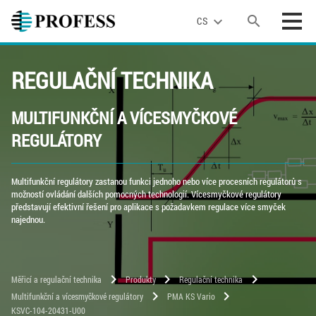
search
expand_more
CS
REGULAČNÍ TECHNIKA
MULTIFUNKČNÍ A VÍCESMYČKOVÉ
REGULÁTORY
Multifunkční regulátory zastanou funkci jednoho nebo více procesních regulátorů s
možností ovládání dalších pomocných technologií. Vícesmyčkové regulátory
představují efektivní řešení pro aplikace s požadavkem regulace více smyček
najednou.
chevron_right
chevron_right
chevron_right
Měřicí a regulační technika
Produkty
Regulační technika
chevron_right
chevron_right
Multifunkční a vícesmyčkové regulátory
PMA KS Vario
KSVC-104-20431-U00