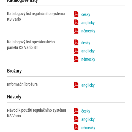
Katalogový list regulačního systému
česky
KS Vario
anglicky
německy
Katalogový list operátorského
česky
panelu KS Vario BT
anglicky
německy
Brožury
Informační brožura
anglicky
Návody
Návod k použití regulačního systému
česky
KS Vario
anglicky
německy