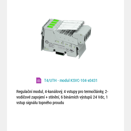
T4/UTH - modul KSVC-104-x0431
Regulační modul, 4-kanálový, 4 vstupy pro termočlánky, 2-
vodičové zapojení + stínění, 6 binárních výstupů 24 Vdc, 1
vstup signálu topného proudu