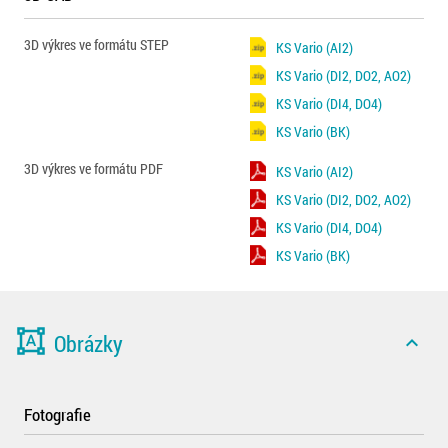
3D výkres ve formátu STEP
KS Vario (AI2)
KS Vario (DI2, DO2, AO2)
KS Vario (DI4, DO4)
KS Vario (BK)
3D výkres ve formátu PDF
KS Vario (AI2)
KS Vario (DI2, DO2, AO2)
KS Vario (DI4, DO4)
KS Vario (BK)
format_shapes
Obrázky
expand_less
Fotografie