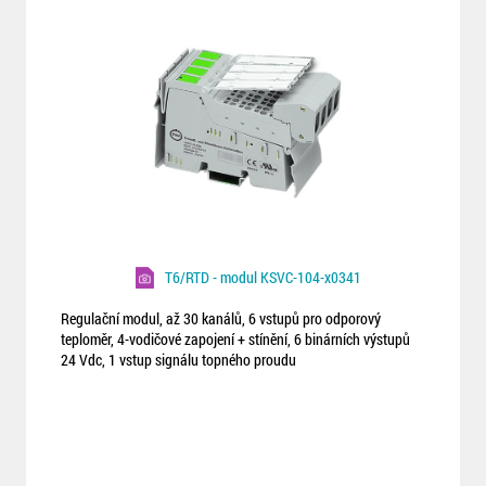
T6/RTD - modul KSVC-104-x0341
Regulační modul, až 30 kanálů, 6 vstupů pro odporový
teploměr, 4-vodičové zapojení + stínění, 6 binárních výstupů
24 Vdc, 1 vstup signálu topného proudu