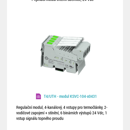
T4/UTH - modul KSVC-104-x0431
Regulační modul, 4-kanálový, 4 vstupy pro termočlánky, 2-
vodičové zapojení + stínění, 6 binárních výstupů 24 Vdc, 1
vstup signálu topného proudu