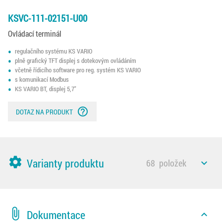
KSVC-111-02151-U00
Ovládací terminál
regulačního systému KS VARIO
plně grafický TFT displej s dotekovým ovládáním
včetně řídicího software pro reg. systém KS VARIO
s komunikací Modbus
KS VARIO BT, displej 5,7"
help_outline
DOTAZ NA PRODUKT
settings
Varianty produktu
68
položek
expand_less
attach_file
Dokumentace
expand_less