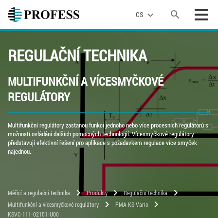
search
expand_more
CS
REGULAČNÍ TECHNIKA
MULTIFUNKČNÍ A VÍCESMYČKOVÉ
REGULÁTORY
Multifunkční regulátory zastanou funkci jednoho nebo více procesních regulátorů s
možností ovládání dalších pomocných technologií. Vícesmyčkové regulátory
představují efektivní řešení pro aplikace s požadavkem regulace více smyček
najednou.
chevron_right
chevron_right
chevron_right
Měřicí a regulační technika
Produkty
Regulační technika
chevron_right
chevron_right
Multifunkční a vícesmyčkové regulátory
PMA KS Vario
KSVC-111-02151-U00