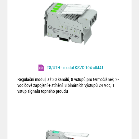
T8/UTH - modul KSVC-104-x0441
Regulační modul, až 30 kanálů, 8 vstupů pro termočlánek, 2-
vodičové zapojení + stínění, 8 binárních výstupů 24 Vdc, 1
vstup signálu topného proudu