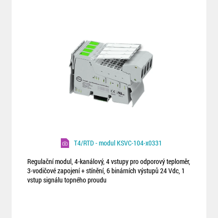
T4/RTD - modul KSVC-104-x0331
Regulační modul, 4-kanálový, 4 vstupy pro odporový teploměr,
3-vodičové zapojení + stínění, 6 binárních výstupů 24 Vdc, 1
vstup signálu topného proudu