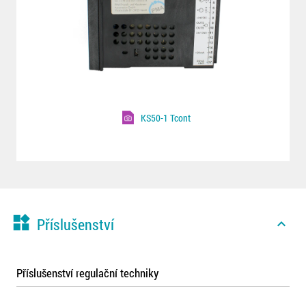
KS50-1 Tcont
widgets
Příslušenství
expand_less
Příslušenství regulační techniky