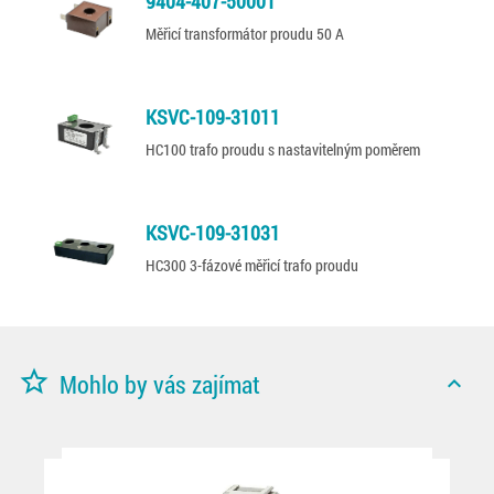
9404-407-50001
Měřicí transformátor proudu 50 A
KSVC-109-31011
HC100 trafo proudu s nastavitelným poměrem
KSVC-109-31031
HC300 3-fázové měřicí trafo proudu
star_border
Mohlo by vás zajímat
expand_less