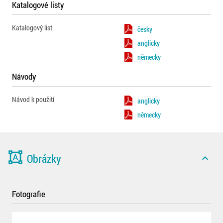
Katalogové listy
Katalogový list
česky
anglicky
německy
Návody
Návod k použití
anglicky
německy
format_shapes
Obrázky
expand_less
Fotografie