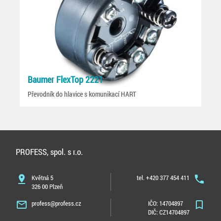
Baumer FlexTop 2221
Převodník do hlavice s komunikací HART
PROFESS, spol. s r.o.
pin_drop
Květná 5
tel. +420 377 454 411
phone
326 00 Plzeň
mail_outline
profess@profess.cz
IČO: 14704897
bookmark_border
DIČ: CZ14704897