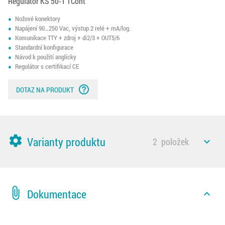
Regulátor KS 50-1 TCont
Nožové konektory
Napájení 90…250 Vac, výstup 2 relé + mA/log.
Komunikace TTY + zdroj + di2/3 + OUT5/6
Standardní konfigurace
Návod k použití anglicky
Regulátor s certifikací CE
help_outline
DOTAZ NA PRODUKT
settings
Varianty produktu
2
položek
expand_less
attach_file
Dokumentace
expand_less