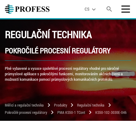
search
expand_more
CS
REGULAČNÍ TECHNIKA
POKROČILÉ PROCESNÍ REGULÁTORY
Plně vybavené a vysoce spolehlivé procesní regulátory vhodné pro náročné
průmyslové aplikace s pokročilými funkcemi, monitorováním akčních členů a
možností komunikace pomocí průmyslových komunikačních protokolů.
chevron_right
chevron_right
chevron_right
Měřicí a regulační technika
Produkty
Regulační technika
chevron_right
chevron_right
Pokročilé procesní regulátory
PMA KS50-1 TCont
KS50-102-3030E-046