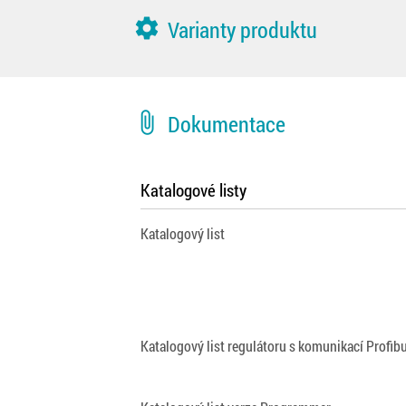
settings
Varianty produktu
attach_file
Dokumentace
Katalogové listy
Katalogový list
Katalogový list regulátoru s komunikací Profib