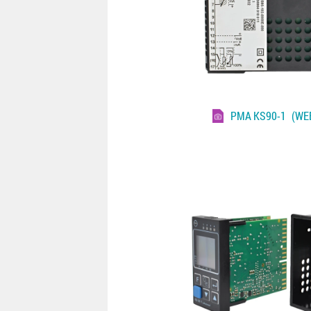
PMA KS90-1
(WEB