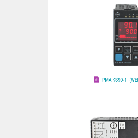
PMA KS90-1
(WEB