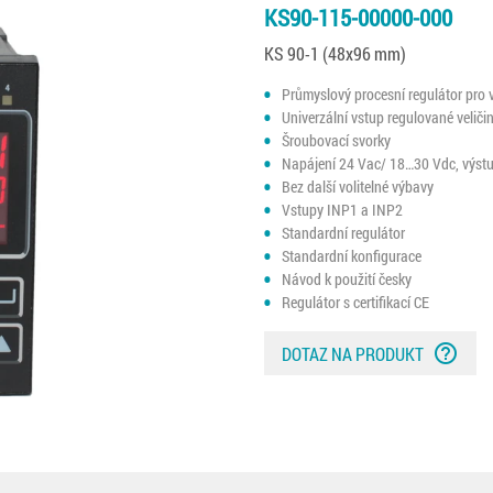
KS90-115-00000-000
KS 90-1 (48x96 mm)
Průmyslový procesní regulátor pro 
Univerzální vstup regulované veliči
Šroubovací svorky
Napájení 24 Vac/ 18…30 Vdc, výstup
Bez další volitelné výbavy
Vstupy INP1 a INP2
Standardní regulátor
Standardní konfigurace
Návod k použití česky
Regulátor s certifikací CE
help_outline
DOTAZ NA PRODUKT