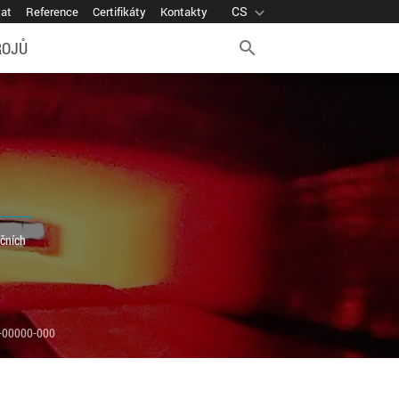
CS
expand_more
vat
Reference
Certifikáty
Kontakty
ROJŮ
search
kčních
-00000-000