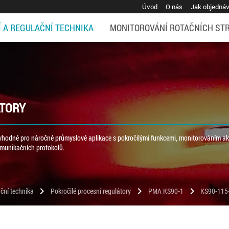
Úvod
O nás
Jak objedná
Í A REGULAČNÍ TECHNIKA
MONITOROVÁNÍ ROTAČNÍCH ST
ÁTORY
y vhodné pro náročné průmyslové aplikace s pokročilými funkcemi, monitorováním a
munikačních protokolů.
chevron_right
chevron_right
chevron_right
ční technika
Pokročilé procesní regulátory
PMA KS90-1
KS90-115