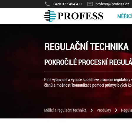
phone
mail_outline
+420 377 454 411
profess@profess.cz
MĚŘIC
REGULAČNÍ TECHNIKA
POKROČILÉ PROCESNÍ REGUL
Plně vybavené a vysoce spolehlivé procesní regulátor
členů a možností komunikace pomocí průmyslových ko
chevron_right
chevron_right
Měřicí a regulační technika
Produkty
Regula